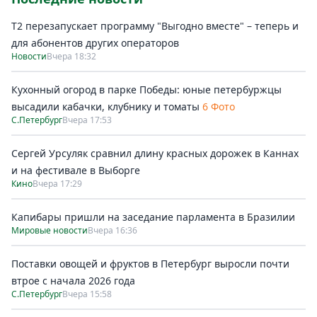
Т2 перезапускает программу "Выгодно вместе" – теперь и
для абонентов других операторов
Новости
Вчера 18:32
Кухонный огород в парке Победы: юные петербуржцы
высадили кабачки, клубнику и томаты
6 Фото
С.Петербург
Вчера 17:53
Сергей Урсуляк сравнил длину красных дорожек в Каннах
и на фестивале в Выборге
Кино
Вчера 17:29
Капибары пришли на заседание парламента в Бразилии
Мировые новости
Вчера 16:36
Поставки овощей и фруктов в Петербург выросли почти
втрое с начала 2026 года
С.Петербург
Вчера 15:58