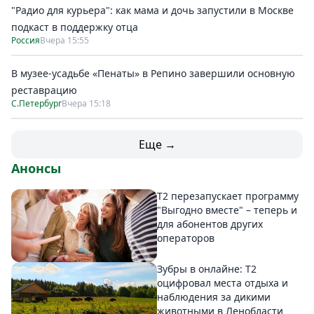
"Радио для курьера": как мама и дочь запустили в Москве
подкаст в поддержку отца
Россия
Вчера 15:55
В музее-усадьбе «Пенаты» в Репино завершили основную
реставрацию
С.Петербург
Вчера 15:18
Еще →
Анонсы
Т2 перезапускает программу
"Выгодно вместе" – теперь и
для абонентов других
операторов
Зубры в онлайне: Т2
оцифровал места отдыха и
наблюдения за дикими
животными в Ленобласти