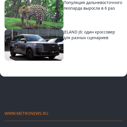
Популяция дальневосточного
леопарда выросла в 6 раз
JELAND J6: один кроссовер
для разных сценариев
WWW.METRONEWS.RU