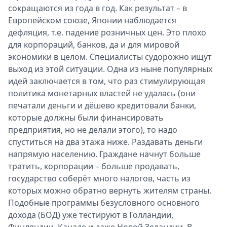
сокращаются из года в год. Как результат – в
Спецпроекты
Европейском союзе, Японии наблюдается
Звезды
дефляция, т.е. падение розничных цен. Это плохо
Выборы
для корпораций, банков, да и для мировой
2026
экономики в целом. Специалисты судорожно ищут
Скачай
выход из этой ситуации. Одна из ныне популярных
Metro
идей заключается в том, что раз стимулирующая
политика монетарных властей не удалась (они
печатали деньги и дёшево кредитовали банки,
которые должны были финансировать
предприятия, но не делали этого), то надо
спуститься на два этажа ниже. Раздавать деньги
напрямую населению. Граждане начнут больше
тратить, корпорации – больше продавать,
государство соберёт много налогов, часть из
которых можно обратно вернуть жителям страны.
Подобные программы безусловного основного
дохода (БОД) уже тестируют в Голландии,