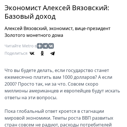
Петербург
Экономист Алексей Вязовский:
Россия
Базовый доход
Мир
Здоровье
Алексей Вязовский, экономист, вице-президент
Еда
Золотого монетного дома
Туризм
Читайте Metro в
Мода
Поделиться
Театр
Кино
Что вы будете делать, если государство станет
Афиша
ежемесячно платить вам 1000 долларов? А если
Книги
2000? Просто так, ни за что. Совсем скоро
Выставки
миллионы американцев и европейцев будут искать
Пресс-
ответы на эти вопросы.
релизы
О
Пока глобальный ответ кроется в стагнации
мировой экономики. Темпы роста ВВП развитых
Metro
стран совсем не радуют, расходы потребителей
Стримы