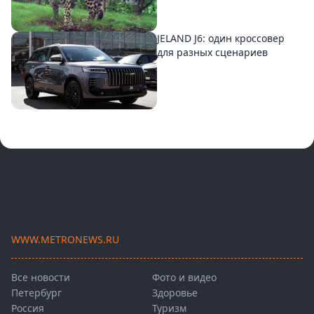
JELAND J6: один кроссовер
для разных сценариев
WWW.METRONEWS.RU
Все новости
Фото и видео
Петербург
Здоровье
Россия
Туризм