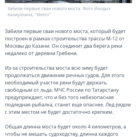
Спецпроекты
Забили первые сваи нового моста. Фото Йолдыз
О
Звезды
Халиуллина, "Metro"
Й
Выборы
2026
Забили первые сваи нового моста, который будет
Скачай
построен в рамках строительства трассы М-12 от
Metro
Москвы до Казани. Он соединит два берега реки
недалеко от деревни Гребени.
Из-за строительства моста всю зиму будет
продолжаться движение речных судов. Для этого
необходимый участок реки будут держать
свободным от льда. МЧС России по Татарстану
предупреждает, что и без того небезопасная
подледная рыбалка, станет еще опаснее. Лед рядом
с этим местом не будет достаточно крепким.
Общая длинна моста будет около 4 километров, а
чтобы не мешать судоходству, длинна каждого