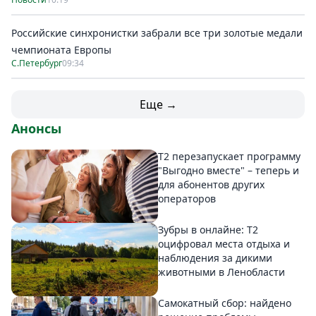
Российские синхронистки забрали все три золотые медали
чемпионата Европы
С.Петербург
09:34
Еще →
Анонсы
Т2 перезапускает программу
"Выгодно вместе" – теперь и
для абонентов других
операторов
Зубры в онлайне: Т2
оцифровал места отдыха и
наблюдения за дикими
животными в Ленобласти
Самокатный сбор: найдено