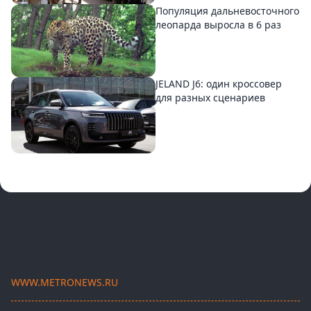
Популяция дальневосточного
леопарда выросла в 6 раз
JELAND J6: один кроссовер
для разных сценариев
WWW.METRONEWS.RU