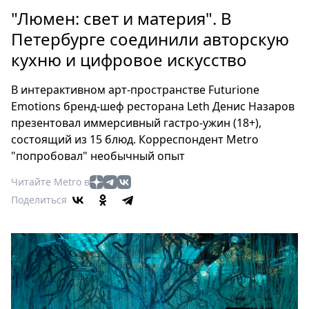
Петербург
"Люмен: свет и материя". В
Россия
Петербурге соединили авторскую
Мир
кухню и цифровое искусство
Здоровье
Еда
В интерактивном арт-пространстве Futurione
Туризм
Emotions бренд-шеф ресторана Leth Денис Назаров
Мода
презентовал иммерсивный гастро-ужин (18+),
Театр
состоящий из 15 блюд. Корреспондент Metro
Кино
"попробовал" необычный опыт
Афиша
Читайте Metro в
Книги
Поделиться
Выставки
Пресс-
релизы
О
Metro
Стримы