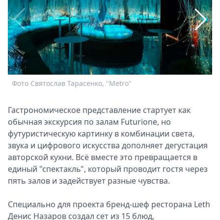
Спецпроекты
Звезды
Выборы
2026
Скачай
Metro
Фото Святослав Тарасенко, "Metro"
Ф
Гастрономическое представление стартует как
обычная экскурсия по залам Futurione, но
футуристическую картинку в комбинации света,
звука и цифрового искусства дополняет дегустация
авторской кухни. Всё вместе это превращается в
единый "спектакль", который проводит гостя через
пять залов и задействует разные чувства.
Специально для проекта бренд-шеф ресторана Leth
Денис Назаров создал сет из 15 блюд,