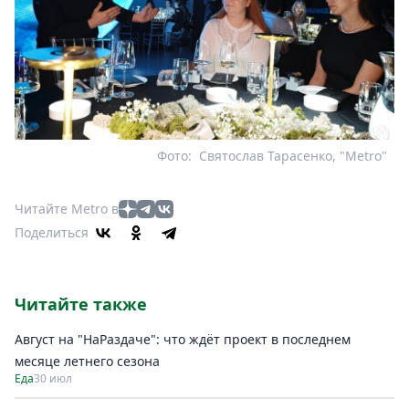
Фото:
Святослав Тарасенко, "Metro"
Читайте Metro в
Поделиться
Читайте также
Август на "НаРаздаче": что ждёт проект в последнем
месяце летнего сезона
Еда
30 июл