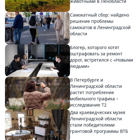
животными в Ленобласти
Самокатный сбор: найдено
решение проблемы
самокатов в Ленинградской
области
Блогер, которого хотят
оштрафовать за ремонт
дорог, встретился с «Новыми
людьми»
В Петербурге и
Ленинградской области
растет потребление
мобильного трафика –
исследование T2
Два краеведческих музея
Ленинградской области
стали победителями
грантовой программы ВТБ