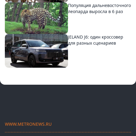
Популяция дальневосточного
леопарда выросла в 6 раз
JELAND J6: один кроссовер
для разных сценариев
WWW.METRONEWS.RU