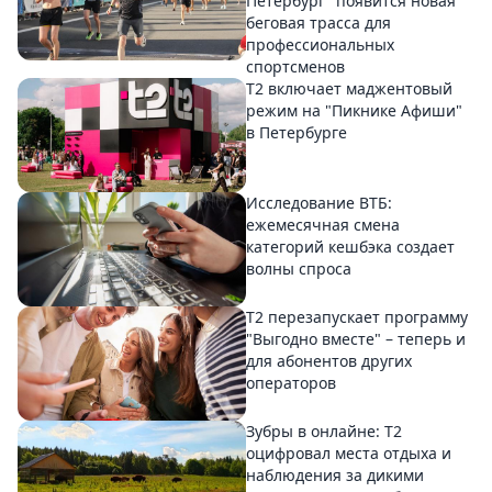
Петербург" появится новая
беговая трасса для
профессиональных
спортсменов
Т2 включает маджентовый
режим на "Пикнике Афиши"
в Петербурге
Исследование ВТБ:
ежемесячная смена
категорий кешбэка создает
волны спроса
Т2 перезапускает программу
"Выгодно вместе" – теперь и
для абонентов других
операторов
Зубры в онлайне: Т2
оцифровал места отдыха и
наблюдения за дикими