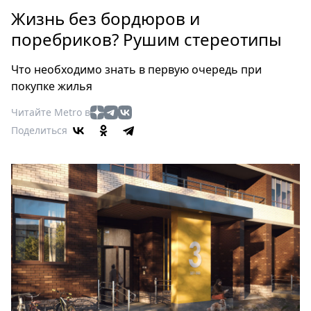
Петербург
Жизнь без бордюров и
Россия
поребриков? Рушим стереотипы
Мир
Здоровье
Что необходимо знать в первую очередь при
Еда
покупке жилья
Туризм
Читайте Metro в
Мода
Поделиться
Театр
Кино
Афиша
Книги
Выставки
Пресс-
релизы
О
Metro
Стримы