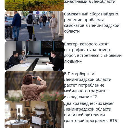
животными в Ленобласти
Самокатный сбор: найдено
решение проблемы
самокатов в Ленинградской
области
Блогер, которого хотят
оштрафовать за ремонт
дорог, встретился с «Новыми
людьми»
В Петербурге и
Ленинградской области
растет потребление
мобильного трафика –
исследование T2
Два краеведческих музея
Ленинградской области
стали победителями
грантовой программы ВТБ