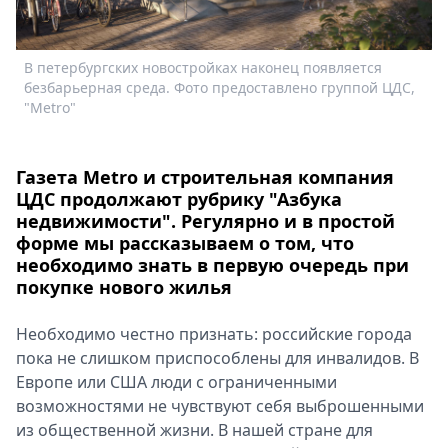
Спецпроекты
Звезды
В петербургских новостройках наконец появляется
Выборы
безбарьерная среда. Фото предоставлено группой ЦДС,
2026
"Metro"
Скачай
Metro
Газета Metro и строительная компания
ЦДС продолжают рубрику "Азбука
недвижимости". Регулярно и в простой
форме мы рассказываем о том, что
необходимо знать в первую очередь при
покупке нового жилья
Необходимо честно признать: российские города
пока не слишком приспособлены для инвалидов. В
Европе или США люди с ограниченными
возможностями не чувствуют себя выброшенными
из общественной жизни. В нашей стране для