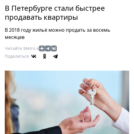
Петербург
В Петербурге стали быстрее
Россия
продавать квартиры
Мир
Здоровье
В 2018 году жильё можно продать за восемь
Еда
месяцев
Туризм
Читайте Metro в
Мода
Поделиться
Театр
Кино
Афиша
Книги
Выставки
Пресс-
релизы
О
Metro
Стримы