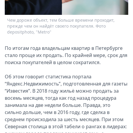
Спецпроекты
Звезды
Чем дороже объект, тем больше времени проходит,
Выборы
прежде чем он найдёт своего покупателя. Фото
2026
depositphoto, "Metro"
Скачай
Metro
По итогам года владельцам квартир в Петербурге
стало проще их продать. По крайней мере, срок для
поиска покупателей в целом сократился.
Об этом говорит статистика портала
“Яндекс.Недвижимость”, подготовленная для газеты
“Известия”. В 2018 году жильё можно продать за
восемь месяцев, тогда как год назад процедура
занимала на две недели больше. Правда, это
сильно дольше, чем в 2016 году, где сделка в
среднем происходила за шесть месяцев. При этом
Северная столица в этой табели о рангах в лидерах: