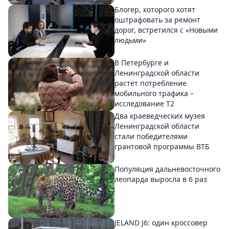
Блогер, которого хотят
оштрафовать за ремонт
дорог, встретился с «Новыми
людьми»
В Петербурге и
Ленинградской области
растет потребление
мобильного трафика –
исследование T2
Два краеведческих музея
Ленинградской области
стали победителями
грантовой программы ВТБ
Популяция дальневосточного
леопарда выросла в 6 раз
JELAND J6: один кроссовер