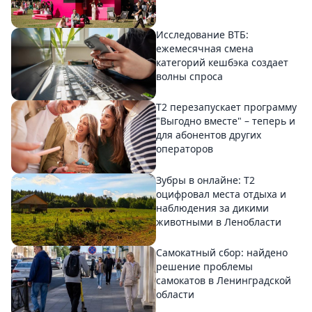
Исследование ВТБ:
ежемесячная смена
категорий кешбэка создает
волны спроса
Т2 перезапускает программу
"Выгодно вместе" – теперь и
для абонентов других
операторов
Зубры в онлайне: Т2
оцифровал места отдыха и
наблюдения за дикими
животными в Ленобласти
Самокатный сбор: найдено
решение проблемы
самокатов в Ленинградской
области