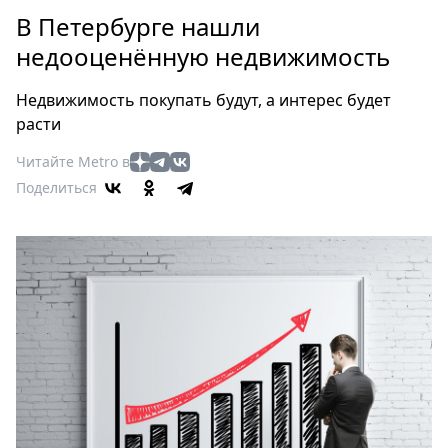
Петербург
В Петербурге нашли
Россия
недооценённую недвижимость
Мир
Здоровье
Недвижимость покупать будут, а интерес будет
Еда
расти
Туризм
Читайте Metro в
Мода
Поделиться
Театр
Кино
Афиша
Книги
Выставки
Пресс-
релизы
О
Metro
Стримы