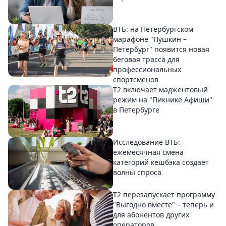
ВТБ: на Петербургском
марафоне "Пушкин –
Петербург" появится новая
беговая трасса для
профессиональных
спортсменов
Т2 включает маджентовый
режим на "Пикнике Афиши"
в Петербурге
Исследование ВТБ:
ежемесячная смена
категорий кешбэка создает
волны спроса
Т2 перезапускает программу
"Выгодно вместе" – теперь и
для абонентов других
операторов