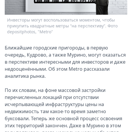
Спецпроекты
Звезды
Инвесторы могут воспользоваться моментом, чтобы
Выборы
прикупить квадратные метры “на перспективу”. Фото
2026
depositphotos, "Metro"
Скачай
Metro
Ближайшие городские пригороды, в первую
очередь, Кудрово, а также Мурино, могут оказаться
в перспективе интересными для инвесторов и даже
недооценёнными. Об этом Metro рассказали
аналитика рынка.
По их словам, на фоне массовой застройки
перечисленных локаций при отсутствии
исчерпывающей инфраструктуры цены на
недвижимость там какое-то время заметно
буксовали. Теперь же основной процесс освоения
этих территорий закончен. Даже в Мурино в этом