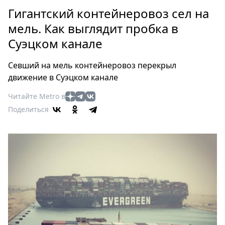
Петербург
Гигантский контейнеровоз сел на
Россия
мель. Как выглядит пробка в
Мир
Суэцком канале
Здоровье
Еда
Севший на мель контейнеровоз перекрыл
Туризм
движение в Суэцком канале
Мода
Читайте Metro в
Театр
Поделиться
Кино
Афиша
Книги
Выставки
Пресс-
релизы
О
Metro
Стримы