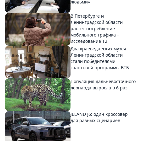
людьми»
В Петербурге и
Ленинградской области
растет потребление
мобильного трафика –
исследование T2
Два краеведческих музея
Ленинградской области
стали победителями
грантовой программы ВТБ
Популяция дальневосточного
леопарда выросла в 6 раз
JELAND J6: один кроссовер
для разных сценариев