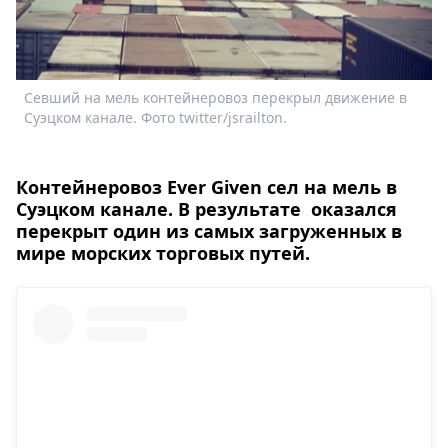
Спецпроекты
Звезды
Выборы
2026
Севший на мель контейнеровоз перекрыл движение в
Скачай
Суэцком канале. Фото twitter/jsrailton.
Metro
Контейнеровоз Ever Given сел на мель в
Суэцком канале. В результате оказался
перекрыт один из самых загруженных в
мире морских торговых путей.