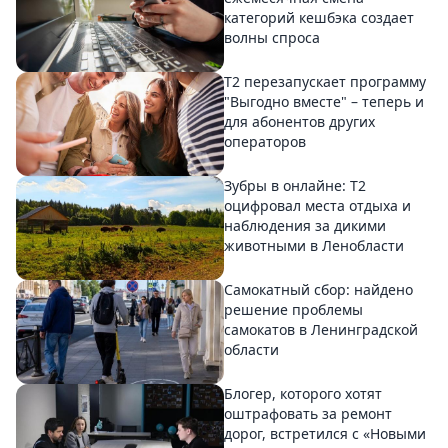
категорий кешбэка создает
волны спроса
Т2 перезапускает программу
"Выгодно вместе" – теперь и
для абонентов других
операторов
Зубры в онлайне: Т2
оцифровал места отдыха и
наблюдения за дикими
животными в Ленобласти
Самокатный сбор: найдено
решение проблемы
самокатов в Ленинградской
области
Блогер, которого хотят
оштрафовать за ремонт
дорог, встретился с «Новыми