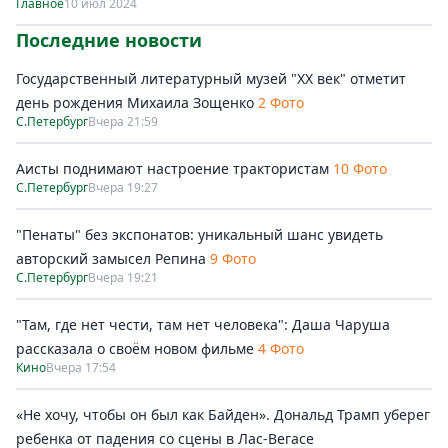
Главное
10 июл 2024
Последние новости
Государственный литературный музей "ХХ век" отметит
день рождения Михаила Зощенко
2 Фото
С.Петербург
Вчера 21:59
Аисты поднимают настроение трактористам
10 Фото
С.Петербург
Вчера 19:27
"Пенаты" без экспонатов: уникальный шанс увидеть
авторский замысел Репина
9 Фото
С.Петербург
Вчера 19:21
"Там, где нет чести, там нет человека": Даша Чаруша
рассказала о своём новом фильме
4 Фото
Кино
Вчера 17:54
«Не хочу, чтобы он был как Байден». Дональд Трамп уберег
ребенка от падения со сцены в Лас-Вегасе