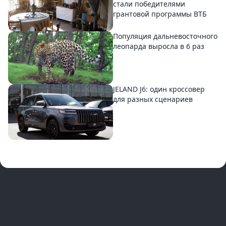
стали победителями
грантовой программы ВТБ
Популяция дальневосточного
леопарда выросла в 6 раз
JELAND J6: один кроссовер
для разных сценариев