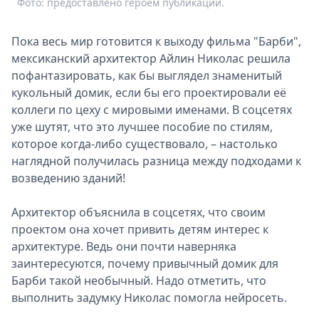
Фото: предоставлено героем публикации.
Ф
Спецпроекты
Звезды
Пока весь мир готовится к выходу фильма "Барби",
Выборы
мексиканский архитектор Айлин Николас решила
2026
пофантазировать, как бы выглядел знаменитый
Скачай
кукольный домик, если бы его проектировали её
Metro
коллеги по цеху с мировыми именами. В соцсетях
уже шутят, что это лучшее пособие по стилям,
которое когда-либо существовало, – настолько
наглядной получилась разница между подходами к
возведению зданий!
Архитектор объяснила в соцсетях, что своим
проектом она хочет привить детям интерес к
архитектуре. Ведь они почти наверняка
заинтересуются, почему привычный домик для
Барби такой необычный. Надо отметить, что
выполнить задумку Николас помогла нейросеть.