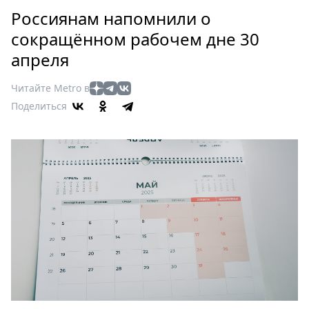
Петербург
Россиянам напомнили о
Россия
сокращённом рабочем дне 30
Мир
апреля
Здоровье
Еда
Читайте Metro в
Туризм
Поделиться
Мода
Театр
Кино
Афиша
Книги
Выставки
Пресс-
релизы
О
Metro
Стримы