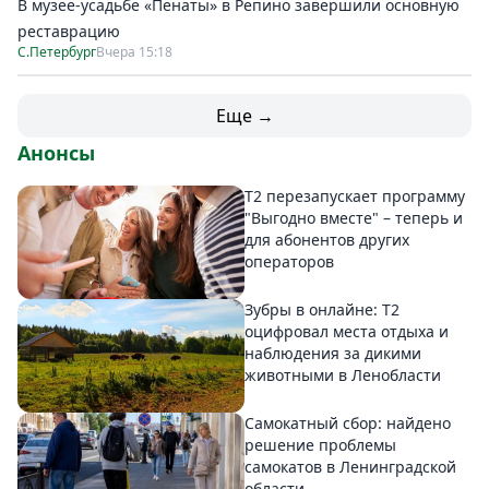
В музее-усадьбе «Пенаты» в Репино завершили основную
реставрацию
С.Петербург
Вчера 15:18
Еще →
Анонсы
Т2 перезапускает программу
"Выгодно вместе" – теперь и
для абонентов других
операторов
Зубры в онлайне: Т2
оцифровал места отдыха и
наблюдения за дикими
животными в Ленобласти
Самокатный сбор: найдено
решение проблемы
самокатов в Ленинградской
области