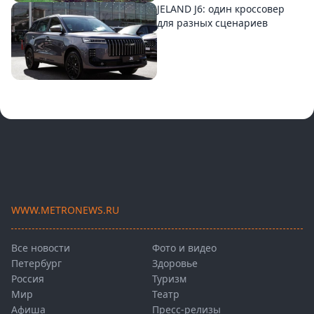
JELAND J6: один кроссовер
для разных сценариев
WWW.METRONEWS.RU
Все новости
Фото и видео
Петербург
Здоровье
Россия
Туризм
Мир
Театр
Афиша
Пресс-релизы