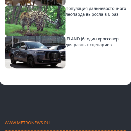
Популяция дальневосточного
леопарда выросла в 6 раз
JELAND J6: один кроссовер
для разных сценариев
WWW.METRONEWS.RU