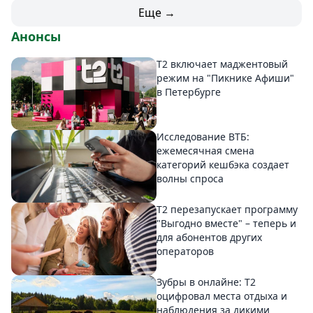
Еще →
Анонсы
Т2 включает маджентовый
режим на "Пикнике Афиши"
в Петербурге
Исследование ВТБ:
ежемесячная смена
категорий кешбэка создает
волны спроса
Т2 перезапускает программу
"Выгодно вместе" – теперь и
для абонентов других
операторов
Зубры в онлайне: Т2
оцифровал места отдыха и
наблюдения за дикими