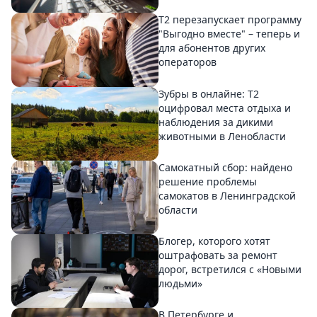
Т2 перезапускает программу
"Выгодно вместе" – теперь и
для абонентов других
операторов
Зубры в онлайне: Т2
оцифровал места отдыха и
наблюдения за дикими
животными в Ленобласти
Самокатный сбор: найдено
решение проблемы
самокатов в Ленинградской
области
Блогер, которого хотят
оштрафовать за ремонт
дорог, встретился с «Новыми
людьми»
В Петербурге и