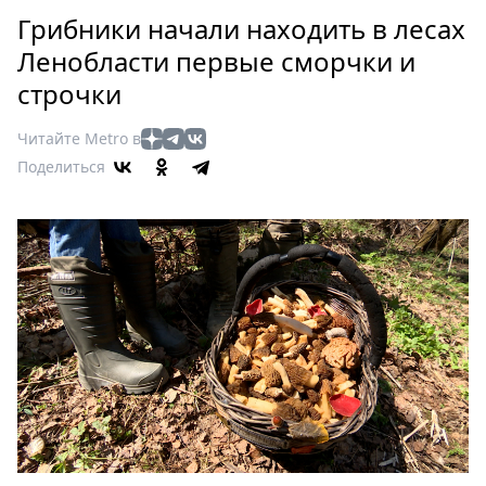
Петербург
Грибники начали находить в лесах
Россия
Ленобласти первые сморчки и
Мир
строчки
Здоровье
Еда
Читайте Metro в
Туризм
Поделиться
Мода
Театр
Кино
Афиша
Книги
Выставки
Пресс-
релизы
О
Metro
Стримы