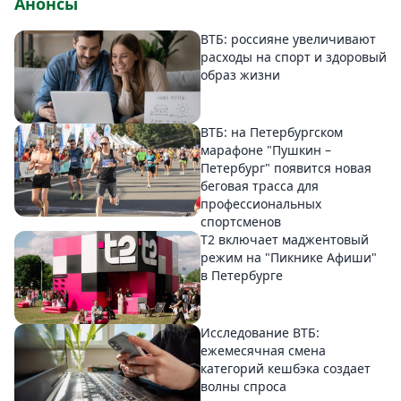
Анонсы
ВТБ: россияне увеличивают
расходы на спорт и здоровый
образ жизни
ВТБ: на Петербургском
марафоне "Пушкин –
Петербург" появится новая
беговая трасса для
профессиональных
спортсменов
Т2 включает маджентовый
режим на "Пикнике Афиши"
в Петербурге
Исследование ВТБ:
ежемесячная смена
категорий кешбэка создает
волны спроса