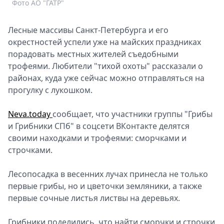
Фото АО "ГАТР"
Спецпроекты
Звезды
Лесные массивы Санкт-Петербурга и его
Выборы
окрестностей успели уже на майских праздниках
2026
порадовать местных жителей съедобными
Скачай
трофеями. Любители "тихой охоты" рассказали о
Metro
районах, куда уже сейчас можно отправляться на
прогулку с лукошком.
Neva.today
сообщает, что участники группы "Грибы
и Грибники СПб" в соцсети ВКонтакте делятся
своими находками и трофеями: сморчками и
строчками.
Лесопосадка в весенних лучах принесла не только
первые грибы, но и цветочки земляники, а также
первые сочные листья листвы на деревьях.
Грибники поделились, что найти сморчки и строчки