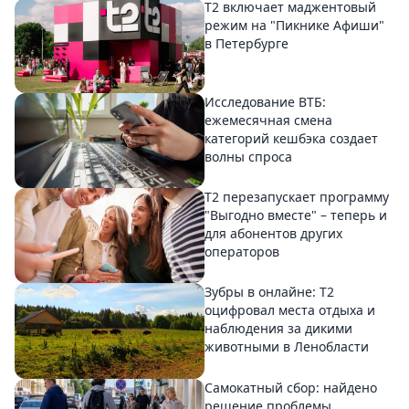
Т2 включает маджентовый
режим на "Пикнике Афиши"
в Петербурге
Исследование ВТБ:
ежемесячная смена
категорий кешбэка создает
волны спроса
Т2 перезапускает программу
"Выгодно вместе" – теперь и
для абонентов других
операторов
Зубры в онлайне: Т2
оцифровал места отдыха и
наблюдения за дикими
животными в Ленобласти
Самокатный сбор: найдено
решение проблемы