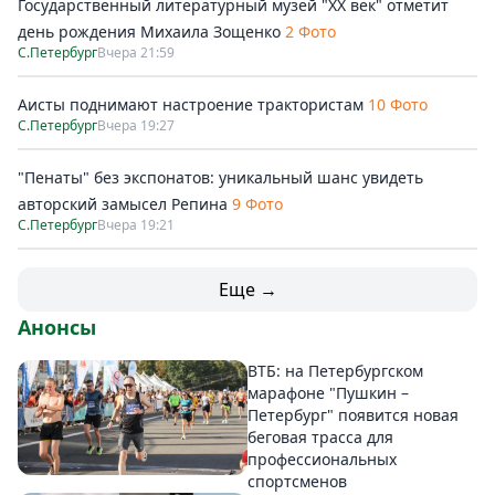
Государственный литературный музей "ХХ век" отметит
день рождения Михаила Зощенко
2 Фото
С.Петербург
Вчера 21:59
Аисты поднимают настроение трактористам
10 Фото
С.Петербург
Вчера 19:27
"Пенаты" без экспонатов: уникальный шанс увидеть
авторский замысел Репина
9 Фото
С.Петербург
Вчера 19:21
Еще →
Анонсы
ВТБ: на Петербургском
марафоне "Пушкин –
Петербург" появится новая
беговая трасса для
профессиональных
спортсменов