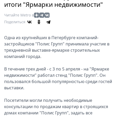
Петербург
итоги "Ярмарки недвижимости"
Россия
Мир
Читайте Metro в
Здоровье
Поделиться
Еда
Туризм
Одна из крупнейших в Петербурге компаний-
Мода
застройщиков "Полис Групп" принимала участие в
трехдневной выставке-ярмарке строительных
Театр
компаний города.
Кино
Афиша
В течение трех дней - с 3 по 5 апреля - на "Ярмарке
Книги
недвижимости" работал стенд "Полис Групп". Он
Выставки
пользовался большой популярностью среди гостей
Пресс-
выставки.
релизы
Посетители могли получить необходимые
О
консультации по продажам квартир в строящихся
Metro
домах компании "Полис Групп", задать все
Стримы