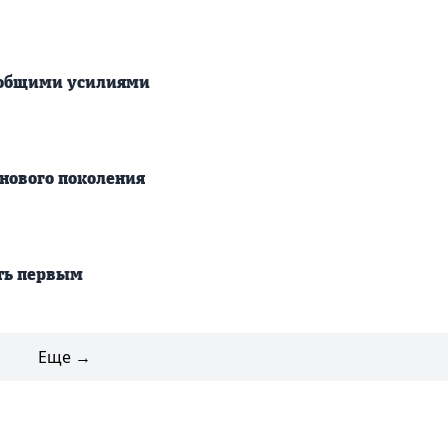
 общими усилиями
нового поколения
ть первым
Еще →