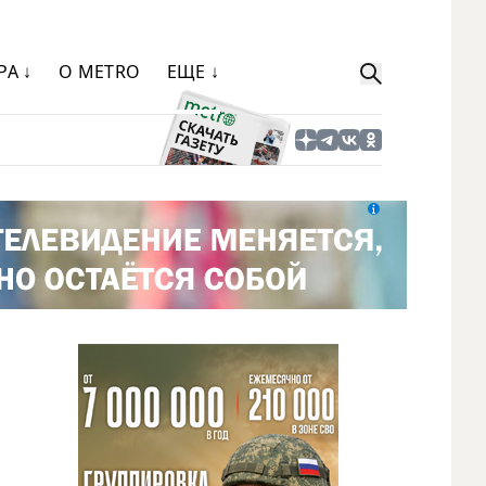
РА ↓
О METRO
ЕЩЕ ↓