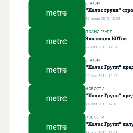
СТАТЬИ
"Полис групп" стро
17 июля 2015, 10:34
ПОЛИС ГРУПП
Эволюция КОТов
27 мая 2015, 17:54
СТАТЬИ
"Полис Групп" пре
20 мая 2015, 12:27
НОВОСТИ
"Полис Групп" пре
14 мая 2015, 17:10
НОВОСТИ
"Полис Групп" пол
13 мая 2015, 17:01