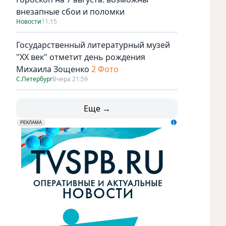
внезапные сбои и поломки
Новости
11:15
Государственный литературный музей
"ХХ век" отметит день рождения
Михаила Зощенко
2 Фото
С.Петербург
Вчера 21:59
Еще →
erid: LdtCK5udn
АО "ГАТР", ИНН: 7841320717
РЕКЛАМА