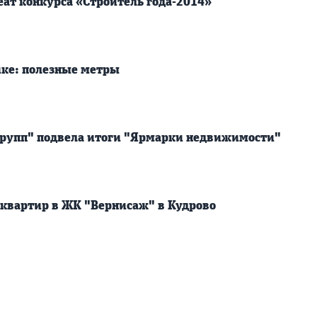
еат конкурса «Строитель года-2014»
йке: полезные метры
Групп" подвела итоги "Ярмарки недвижимости"
квартир в ЖК "Вернисаж" в Кудрово