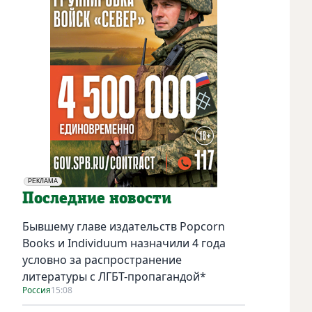
РЕКЛАМА
Социальная реклама
Последние новости
Бывшему главе издательств Popcorn
Books и Individuum назначили 4 года
условно за распространение
литературы с ЛГБТ-пропагандой*
Россия
15:08