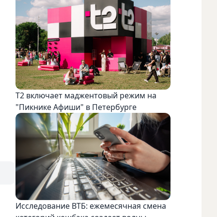
Т2 включает маджентовый режим на
"Пикнике Афиши" в Петербурге
Исследование ВТБ: ежемесячная смена