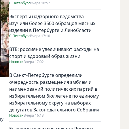
С.Петербург
Вчера 18:57
Эксперты надзорного ведомства
изучили более 3500 образцов мясных
изделий в Петербурге и Ленобласти
С.Петербург
Вчера 17:10
ВТБ: россияне увеличивают расходы на
спорт и здоровый образ жизни
Новости
Вчера 17:02
В Санкт-Петербурге определили
очередность размещения эмблем и
наименований политических партий в
избирательном бюллетене по единому
избирательному округу на выборах
депутатов Законодательного Собрания
Новости
Вчера 16:13
ву
Бывшему главе издательств Popcorn