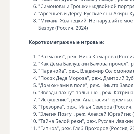
"Симоновы и Трошкины:двойной портрет 
"Арсеньев и Дерсу. Русские сны Акиры К
"Михаил Жванецкий. Не нарушайте мое о
Безрук (Россия, 2024)
Короткометражные игровые:
"Размазня", реж. Нина Комарова (Россия
"Как Дёма Баклушкин Бажова прочёл", ре
"Паранойа", реж. Владимир Соломонов (
"Посох Деда Мороза", реж. Дмитрий Зубе
"Дом окнами в поле", реж. Никита Завол
"Звёзды пахнут полынью", реж. Катрина
"Искушение", реж. Анастасия Черемных (
"Трезорка", реж. Илья Северов (Россия, 
"Элегия Поэту", реж. Алексей Юргайтис (
"Тайна Белой реки", реж. Руслан Ивакин 
"Гипноз", реж. Глеб Прохоров (Россия, 2