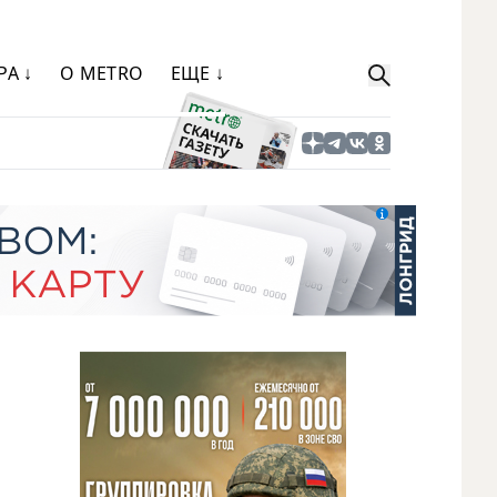
РА ↓
О METRO
ЕЩЕ ↓