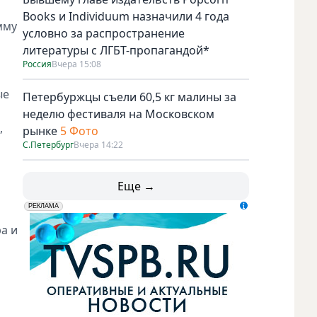
Books и Individuum назначили 4 года
мму
условно за распространение
литературы с ЛГБТ-пропагандой*
Россия
Вчера 15:08
ые
Петербуржцы съели 60,5 кг малины за
неделю фестиваля на Московском
,
рынке
5 Фото
С.Петербург
Вчера 14:22
Еще →
erid: LdtCK5udn
АО "ГАТР", ИНН: 7841320717
РЕКЛАМА
а и