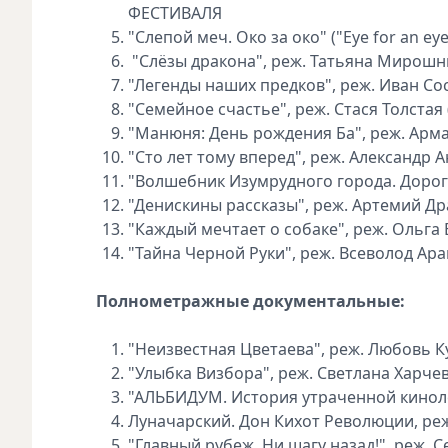
ФЕСТИВАЛЯ
"Слепой меч. Око за око" ("Eye for an eye
"Слёзы дракона", реж. Татьяна Мирошник
"Легенды наших предков", реж. Иван Сос
"Семейное счастье", реж. Стася Толстая 
"Манюня: День рождения Ба", реж. Арма
"Сто лет тому вперед", реж. Александр 
"Волшебник Изумрудного города. Дорога
"Денискины рассказы", реж. Артемий Дра
"Каждый мечтает о собаке", реж. Ольга 
"Тайна Черной Руки", реж. Всеволод Ара
Полнометражные документальные:
"Неизвестная Цветаева", реж. Любовь Ку
"Улыбка Визбора", реж. Светлана Харчев
"АЛЬБИДУМ. История утраченной кинолен
Луначарский. Дон Кихот Революции, реж.
"Главный рубеж. Ни шагу назад!", реж. С