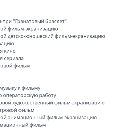
н-при "Гранатовый браслет"
вой фильм-экранизацию
вой детско-юношеский фильм-экранизацию
изацию
я кино
я сериала
ровой фильм
музыку к фильму
ю операторскую работу
ровой художественный фильм-экранизацию
игровой фильм
вой анимационный фильм-экранизацию
имационный фильм
о