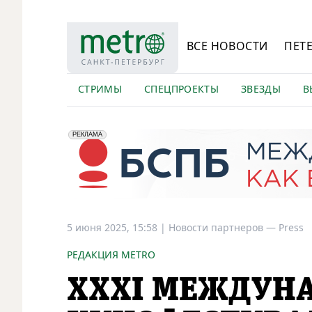
ВСЕ НОВОСТИ
ПЕТ
СТРИМЫ
СПЕЦПРОЕКТЫ
ЗВЕЗДЫ
В
erid: 2VfnxyFybV5
ПАО "Банк "Санкт-Петербург", ИНН: 7831000027
РЕКЛАМА
5 июня 2025, 15:58
|
Новости партнеров —
Press
РЕДАКЦИЯ METRO
XХXI МЕЖДУН