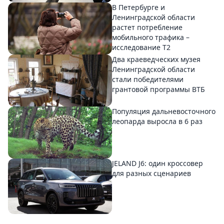
В Петербурге и
Ленинградской области
растет потребление
мобильного трафика –
исследование T2
Два краеведческих музея
Ленинградской области
стали победителями
грантовой программы ВТБ
Популяция дальневосточного
леопарда выросла в 6 раз
JELAND J6: один кроссовер
для разных сценариев