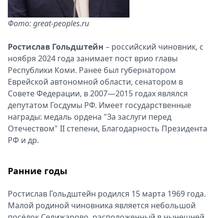
Спецпроекты
Звезды
Фото: great-peoples.ru
Выборы
2026
Ростислав Гольдштейн
– российский чиновник, с
Скачай
ноября 2024 года занимает пост врио главы
Metro
Республики Коми. Ранее был губернатором
Еврейской автономной области, сенатором в
Совете Федерации, в 2007—2015 годах являлся
депутатом Госдумы РФ. Имеет государственные
награды: медаль ордена "За заслуги перед
Отечеством" II степени, Благодарность Президента
РФ и др.
Ранние годы
Ростислав Гольдштейн родился 15 марта 1969 года.
Малой родиной чиновника является небольшой
посёлок Селижарово, расположенный в нынешней