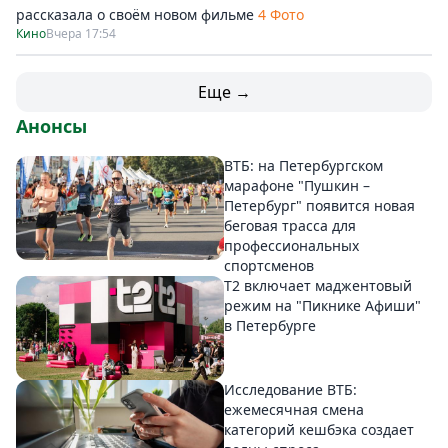
рассказала о своём новом фильме
4 Фото
Кино
Вчера 17:54
Еще →
Анонсы
ВТБ: на Петербургском
марафоне "Пушкин –
Петербург" появится новая
беговая трасса для
профессиональных
спортсменов
Т2 включает маджентовый
режим на "Пикнике Афиши"
в Петербурге
Исследование ВТБ:
ежемесячная смена
категорий кешбэка создает