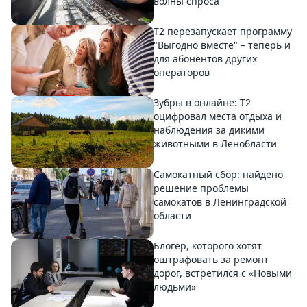
волны спроса
Т2 перезапускает программу
"Выгодно вместе" – теперь и
для абонентов других
операторов
Зубры в онлайне: Т2
оцифровал места отдыха и
наблюдения за дикими
животными в Ленобласти
Самокатный сбор: найдено
решение проблемы
самокатов в Ленинградской
области
Блогер, которого хотят
оштрафовать за ремонт
дорог, встретился с «Новыми
людьми»