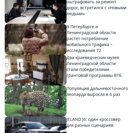
оштрафовать за ремонт
дорог, встретился с «Новыми
людьми»
В Петербурге и
Ленинградской области
растет потребление
мобильного трафика –
исследование T2
Два краеведческих музея
Ленинградской области
стали победителями
грантовой программы ВТБ
Популяция дальневосточного
леопарда выросла в 6 раз
JELAND J6: один кроссовер
для разных сценариев