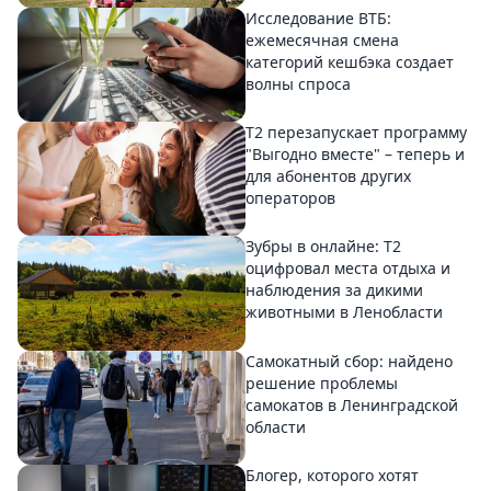
Исследование ВТБ:
ежемесячная смена
категорий кешбэка создает
волны спроса
Т2 перезапускает программу
"Выгодно вместе" – теперь и
для абонентов других
операторов
Зубры в онлайне: Т2
оцифровал места отдыха и
наблюдения за дикими
животными в Ленобласти
Самокатный сбор: найдено
решение проблемы
самокатов в Ленинградской
области
Блогер, которого хотят