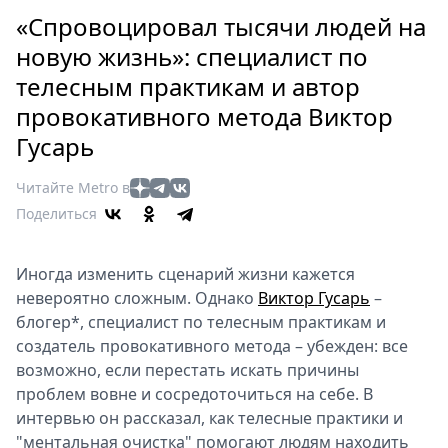
Петербург
«Спровоцировал тысячи людей на
Россия
новую жизнь»: специалист по
Мир
телесным практикам и автор
Здоровье
провокативного метода Виктор
Еда
Туризм
Гусарь
Мода
Читайте Metro в
Театр
Поделиться
Кино
Афиша
Иногда изменить сценарий жизни кажется
Книги
невероятно сложным. Однако
Виктор Гусарь
–
Выставки
блогер*, специалист по телесным практикам и
Пресс-
создатель провокативного метода – убежден: все
релизы
возможно, если перестать искать причины
О
проблем вовне и сосредоточиться на себе. В
интервью он рассказал, как телесные практики и
Metro
"ментальная очистка" помогают людям находить
Стримы