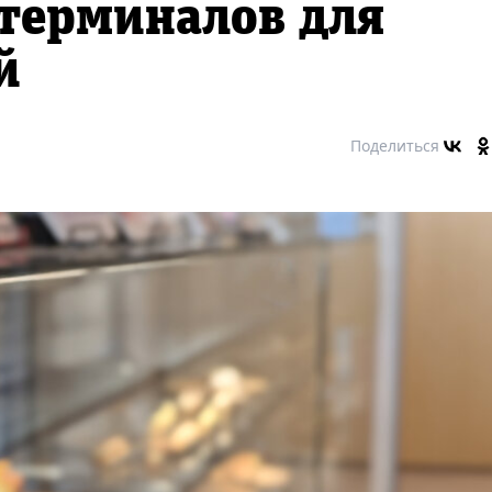
 терминалов для
й
Поделиться