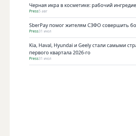
Черная икра в косметике: рабочий ингреди
Press
5 авг
SberPay помог жителям СЗФО совершить бол
Press
31 июл
Kia, Haval, Hyundai и Geely стали самыми с
первого квартала 2026-го
Press
31 июл