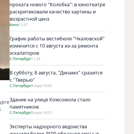
проката нового "Колобка": в кинотеатре
раскритиковали качество картины и
возрастной ценз
Кино
12:37
График работы вестибюля "Чкаловской"
изменится с 10 августа из-за ремонта
эскалаторов
С.Петербург
11:24
В субботу, 8 августа, "Динамо" сразится
с "Тверью"
С.Петербург
Вчера 19:03
Здание на улице Комсомола стало
урге
памятником
5
С.Петербург
Вчера 18:57
Эксперты надзорного ведомства
изучили более 3500 образцов мясных