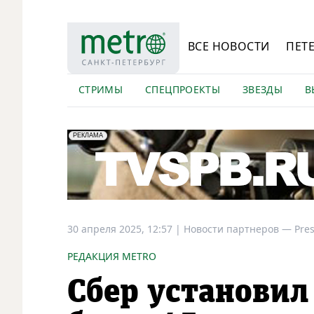
ВСЕ НОВОСТИ
ПЕТ
СТРИМЫ
СПЕЦПРОЕКТЫ
ЗВЕЗДЫ
В
erid: LdtCK5Efv
АО "ГАТР", ИНН: 7841320717
РЕКЛАМА
30 апреля 2025, 12:57
|
Новости партнеров —
Pre
РЕДАКЦИЯ METRO
Сбер установил