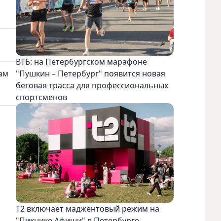
ВТБ: на Петербургском марафоне
гам
"Пушкин – Петербург" появится новая
беговая трасса для профессиональных
спортсменов
Т2 включает маджентовый режим на
"Пикнике Афиши" в Петербурге