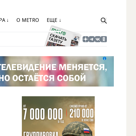
РА ↓
О METRO
ЕЩЕ ↓