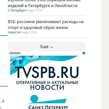
изделий в Петербурге и Ленобласти
С.Петербург
Вчера 17:10
ВТБ: россияне увеличивают расходы на
спорт и здоровый образ жизни
Новости
Вчера 17:02
Еще →
erid: LdtCK5udn
АО "ГАТР", ИНН: 7841320717
РЕКЛАМА
. А
ь