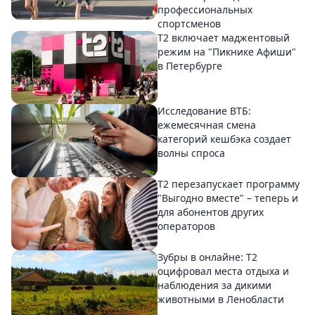
профессиональных
спортсменов
Т2 включает маджентовый
режим на "Пикнике Афиши"
в Петербурге
Исследование ВТБ:
ежемесячная смена
категорий кешбэка создает
волны спроса
Т2 перезапускает программу
"Выгодно вместе" – теперь и
для абонентов других
операторов
Зубры в онлайне: Т2
оцифровал места отдыха и
наблюдения за дикими
животными в Ленобласти