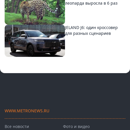
леопарда выросла в 6 раз
JELAND J6: один кроссовер
для разных сценариев
WWW.METRONEWS.RU
Все новости
Фото и видео