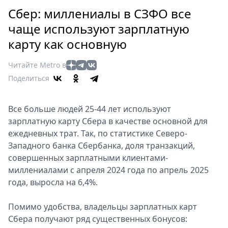
Петербург
Сбер: миллениалы в СЗФО все
Россия
чаще используют зарплатную
Мир
карту как основную
Здоровье
Еда
Читайте Metro в
Туризм
Поделиться
Мода
Театр
Все больше людей 25-44 лет используют
Кино
зарплатную карту Сбера в качестве основной для
Афиша
ежедневных трат. Так, по статистике Северо-
Книги
Западного банка Сбербанка, доля транзакций,
Выставки
совершенных зарплатными клиентами-
миллениалами с апреля 2024 года по апрель 2025
Пресс-
года, выросла на 6,4%.
релизы
О
Помимо удобства, владельцы зарплатных карт
Metro
Сбера получают ряд существенных бонусов:
Стримы