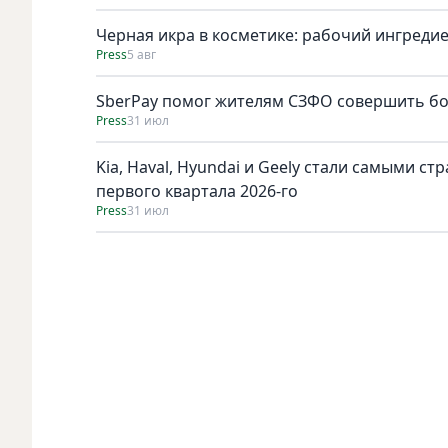
Черная икра в косметике: рабочий ингреди
Press
5 авг
SberPay помог жителям СЗФО совершить бол
Press
31 июл
Kia, Haval, Hyundai и Geely стали самыми с
первого квартала 2026-го
Press
31 июл