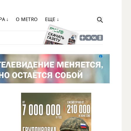
РА ↓
О METRO
ЕЩЕ ↓