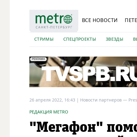
ВСЕ НОВОСТИ
ПЕТ
СТРИМЫ
СПЕЦПРОЕКТЫ
ЗВЕЗДЫ
В
erid: LdtCK5Efv
АО "ГАТР", ИНН: 7841320717
РЕКЛАМА
26 апреля 2022, 16:43
|
Новости партнеров —
Pre
РЕДАКЦИЯ METRO
"Мегафон" пом