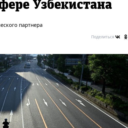
фере Узбекистана
ческого партнера
Поделиться