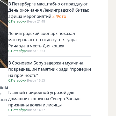
В Петербурге масштабно отпразднуют
День окончания Ленинградской битвы:
афиша мероприятий
2 Фото
С.Петербург
Вчера 21:48
Ленинградский зоопарк показал
мастер-класс по отдыху от ягуара
Ричарда в честь Дня кошек
С.Петербург
Вчера 19:23
В Сосновом Бору задержан мужчина,
повредивший памятник ради "проверки
на прочность"
С.Петербург
Вчера 16:55
ьным
Главной природной угрозой для
-
домашних кошек на Северо-Западе
ьных
признаны волки и лисицы
С.Петербург
Вчера 14:27