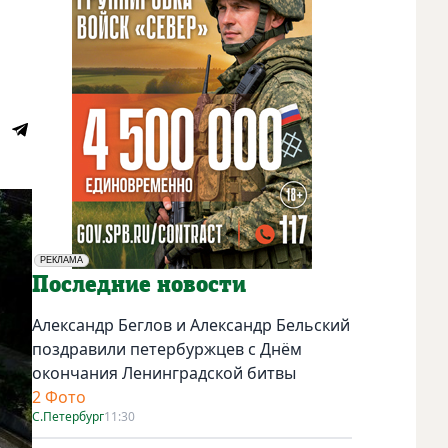
РЕКЛАМА
Социальная реклама
Последние новости
Александр Беглов и Александр Бельский
поздравили петербуржцев с Днём
окончания Ленинградской битвы
2 Фото
С.Петербург
11:30