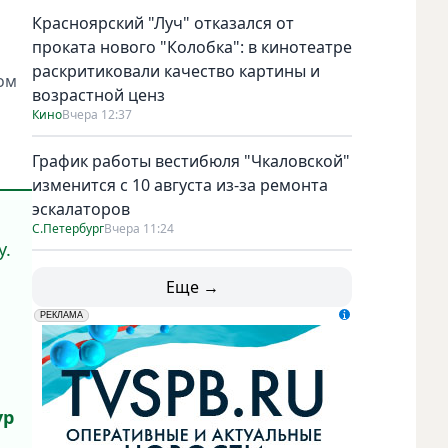
Красноярский "Луч" отказался от
проката нового "Колобка": в кинотеатре
раскритиковали качество картины и
ом
возрастной ценз
Кино
Вчера 12:37
График работы вестибюля "Чкаловской"
изменится с 10 августа из-за ремонта
эскалаторов
С.Петербург
Вчера 11:24
у.
Еще →
erid: LdtCK5udn
АО "ГАТР", ИНН: 7841320717
РЕКЛАМА
ур