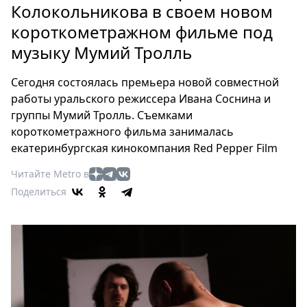
Петербург
Колокольникова в своем новом
Россия
короткометражном фильме под
Мир
музыку Мумий Тролль
Здоровье
Еда
Сегодня состоялась премьера новой совместной
Туризм
работы уральского режиссера Ивана Соснина и
Мода
группы Мумий Тролль. Съемками
короткометражного фильма занималась
Театр
екатеринбургская кинокомпания Red Pepper Film
Кино
Афиша
Читайте Metro в
Книги
Поделиться
Выставки
Пресс-
релизы
О
Metro
Стримы