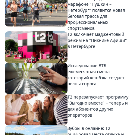
марафоне "Пушкин –
Петербург" появится новая
беговая трасса для
профессиональных
спортсменов
Т2 включает маджентовый
режим на "Пикнике Афиши"
в Петербурге
Исследование ВТБ:
ежемесячная смена
категорий кешбэка создает
волны спроса
Т2 перезапускает программу
"Выгодно вместе" – теперь и
для абонентов других
операторов
Зубры в онлайне: Т2
оцифровал места отдыха и