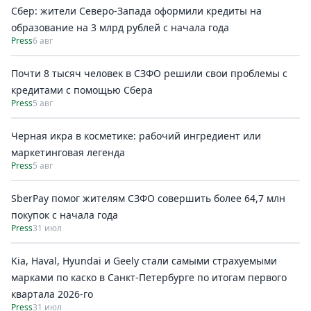
Сбер: жители Северо-Запада оформили кредиты на
образование на 3 млрд рублей с начала года
Press
6 авг
Почти 8 тысяч человек в СЗФО решили свои проблемы с
кредитами с помощью Сбера
Press
5 авг
Черная икра в косметике: рабочий ингредиент или
маркетинговая легенда
Press
5 авг
SberPay помог жителям СЗФО совершить более 64,7 млн
покупок c начала года
Press
31 июл
Kia, Haval, Hyundai и Geely стали самыми страхуемыми
марками по каско в Санкт-Петербурге по итогам первого
квартала 2026-го
Press
31 июл