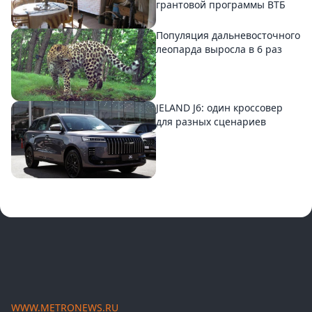
грантовой программы ВТБ
Популяция дальневосточного
леопарда выросла в 6 раз
JELAND J6: один кроссовер
для разных сценариев
WWW.METRONEWS.RU