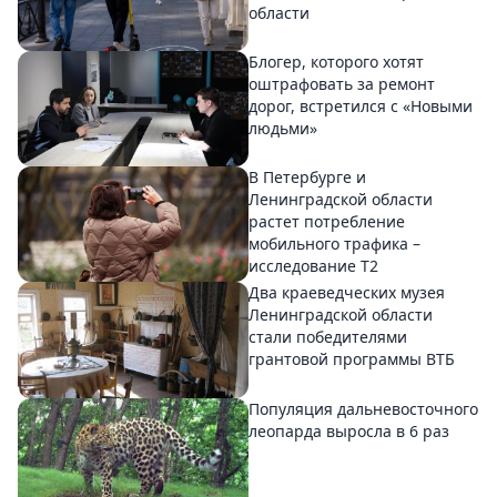
области
Блогер, которого хотят
оштрафовать за ремонт
дорог, встретился с «Новыми
людьми»
В Петербурге и
Ленинградской области
растет потребление
мобильного трафика –
исследование T2
Два краеведческих музея
Ленинградской области
стали победителями
грантовой программы ВТБ
Популяция дальневосточного
леопарда выросла в 6 раз