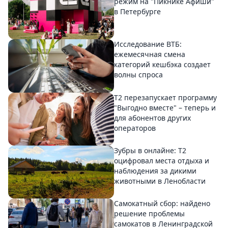
режим на "Пикнике Афиши"
в Петербурге
Исследование ВТБ:
ежемесячная смена
категорий кешбэка создает
волны спроса
Т2 перезапускает программу
"Выгодно вместе" – теперь и
для абонентов других
операторов
Зубры в онлайне: Т2
оцифровал места отдыха и
наблюдения за дикими
животными в Ленобласти
Самокатный сбор: найдено
решение проблемы
самокатов в Ленинградской