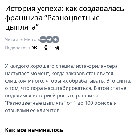
Петербург
История успеха: как создавалась
Россия
франшиза “Разноцветные
Мир
цыплята”
Здоровье
Еда
Читайте Metro в
Туризм
Поделиться
Мода
Театр
У каждого хорошего специалиста-фрилансера
Кино
наступает момент, когда заказов становится
Афиша
слишком много, чтобы их обрабатывать. Это сигнал
Книги
о том, что пора масштабироваться. В этой статье
Выставки
поделимся историей роста франшизы
“Разноцветные цыплята” от 1 до 100 офисов и
Пресс-
отзывами ее клиентов.
релизы
О
Metro
Как все начиналось
Стримы