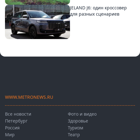
JELAND J6: один кроссовер
для разных сценариев
WWW.METRONEWS.RU
Все новости
Фото и видео
Петербург
Здоровье
Россия
Туризм
Мир
Театр