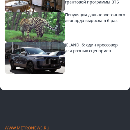
грантовой программы ВТБ
Популяция дальневосточного
леопарда выросла в 6 раз
JELAND J6: один кроссовер
для разных сценариев
WWW.METRONEWS.RU