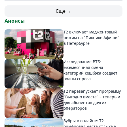
Еще →
Анонсы
Т2 включает маджентовый
режим на "Пикнике Афиши"
в Петербурге
Исследование ВТБ:
ежемесячная смена
категорий кешбэка создает
волны спроса
Т2 перезапускает программу
"Выгодно вместе" – теперь и
для абонентов других
операторов
Зубры в онлайне: Т2
оцифровал места отдыха и