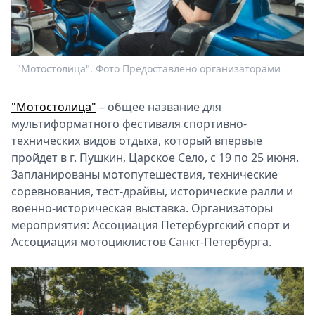
Спецпроекты
Звезды
Выборы
2026
"Мотостолица". Фото Предоставлено организаторами
"
Скачай
Metro
"Мотостолица"
– общее название для
мультиформатного фестиваля спортивно-
технических видов отдыха, который впервые
пройдет в г. Пушкин, Царское Село, с 19 по 25 июня.
Запланированы мотопутешествия, технические
соревнования, тест-драйвы, исторические ралли и
военно-историческая выставка. Организаторы
мероприятия: Ассоциация Петербургский спорт и
Ассоциация мотоциклистов Санкт-Петербурга.