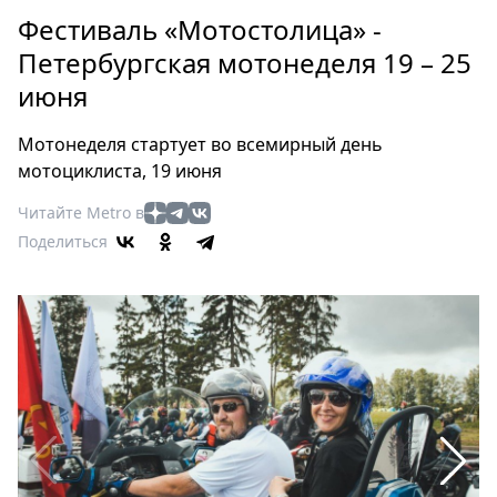
Петербург
Фестиваль «Мотостолица» -
Россия
Петербургская мотонеделя 19 – 25
Мир
июня
Здоровье
Еда
Мотонеделя стартует во всемирный день
Туризм
мотоциклиста, 19 июня
Мода
Читайте Metro в
Театр
Поделиться
Кино
Афиша
Книги
Выставки
Пресс-
релизы
О
Metro
Стримы