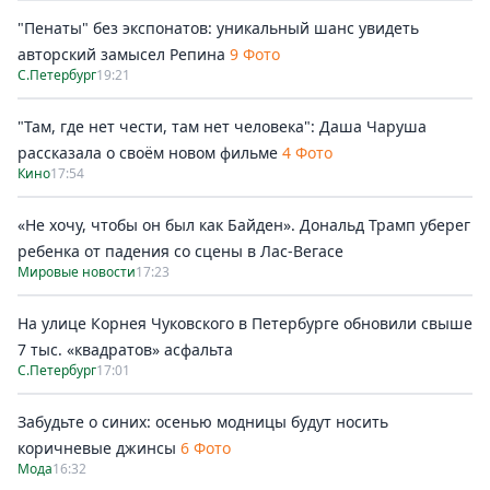
"Пенаты" без экспонатов: уникальный шанс увидеть
авторский замысел Репина
9 Фото
С.Петербург
19:21
"Там, где нет чести, там нет человека": Даша Чаруша
рассказала о своём новом фильме
4 Фото
Кино
17:54
«Не хочу, чтобы он был как Байден». Дональд Трамп уберег
ребенка от падения со сцены в Лас-Вегасе
Мировые новости
17:23
На улице Корнея Чуковского в Петербурге обновили свыше
7 тыс. «квадратов» асфальта
С.Петербург
17:01
Забудьте о синих: осенью модницы будут носить
коричневые джинсы
6 Фото
Мода
16:32