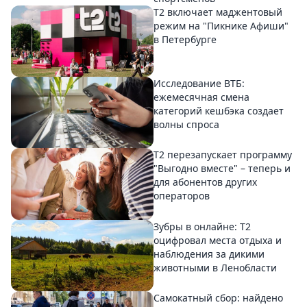
Т2 включает маджентовый
режим на "Пикнике Афиши"
в Петербурге
Исследование ВТБ:
ежемесячная смена
категорий кешбэка создает
волны спроса
Т2 перезапускает программу
"Выгодно вместе" – теперь и
для абонентов других
операторов
Зубры в онлайне: Т2
оцифровал места отдыха и
наблюдения за дикими
животными в Ленобласти
Самокатный сбор: найдено