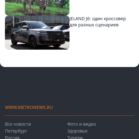
JELAND J6: один кроссовер
для разных сценариев
WWW.METRONEWS.RU
Все новости
Фото и видео
Петербург
Здоровье
Россия
Туризм