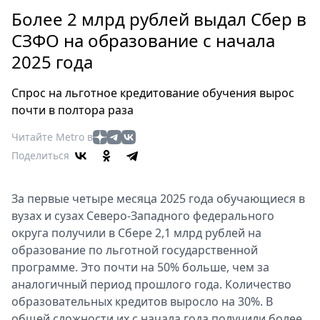
Петербург
Более 2 млрд рублей выдал Сбер в
Россия
СЗФО на образование с начала
Мир
2025 года
Здоровье
Еда
Спрос на льготное кредитование обучения вырос
Туризм
почти в полтора раза
Мода
Читайте Metro в
Театр
Поделиться
Кино
Афиша
За первые четыре месяца 2025 года обучающиеся в
Книги
вузах и сузах Северо-Западного федерального
Выставки
округа получили в Сбере 2,1 млрд рублей на
Пресс-
образование по льготной государственной
релизы
программе. Это почти на 50% больше, чем за
О
аналогичный период прошлого года. Количество
Metro
образовательных кредитов выросло на 30%. В
общей сложности их с начала года получили более
Стримы