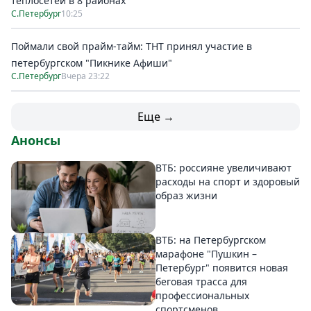
теплосетей в 8 районах
С.Петербург
10:25
Поймали свой прайм-тайм: ТНТ принял участие в
петербургском "Пикнике Афиши"
С.Петербург
Вчера 23:22
Еще →
Анонсы
ВТБ: россияне увеличивают
расходы на спорт и здоровый
образ жизни
ВТБ: на Петербургском
марафоне "Пушкин –
Петербург" появится новая
беговая трасса для
профессиональных
спортсменов