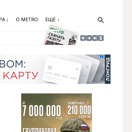
РА ↓
О METRO
ЕЩЕ ↓