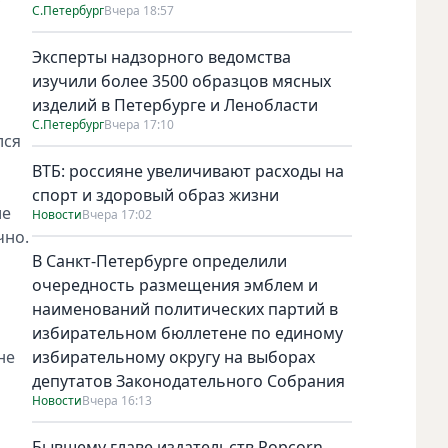
С.Петербург
Вчера 18:57
Эксперты надзорного ведомства
изучили более 3500 образцов мясных
изделий в Петербурге и Ленобласти
С.Петербург
Вчера 17:10
лся
ВТБ: россияне увеличивают расходы на
спорт и здоровый образ жизни
ие
Новости
Вчера 17:02
чно.
В Санкт-Петербурге определили
очередность размещения эмблем и
наименований политических партий в
избирательном бюллетене по единому
не
избирательному округу на выборах
депутатов Законодательного Собрания
Новости
Вчера 16:13
Бывшему главе издательств Popcorn