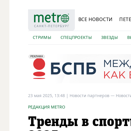
ВСЕ НОВОСТИ
ПЕТ
СТРИМЫ
СПЕЦПРОЕКТЫ
ЗВЕЗДЫ
В
erid: 2VfnxyFybV5
ПАО "Банк "Санкт-Петербург", ИНН: 7831000027
РЕКЛАМА
23 мая 2025, 13:48
|
Новости партнеров —
Новост
РЕДАКЦИЯ METRO
Тренды в спор