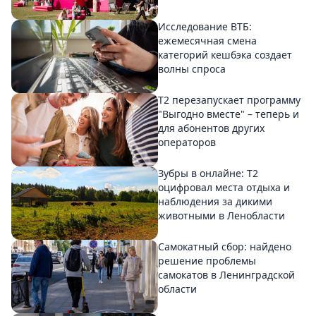
Исследование ВТБ:
ежемесячная смена
категорий кешбэка создает
волны спроса
Т2 перезапускает программу
"Выгодно вместе" – теперь и
для абонентов других
операторов
Зубры в онлайне: Т2
оцифровал места отдыха и
наблюдения за дикими
животными в Ленобласти
Самокатный сбор: найдено
решение проблемы
самокатов в Ленинградской
области