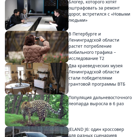
Блогер, которого хотят
оштрафовать за ремонт
дорог, встретился с «Новыми
людьми»
В Петербурге и
Ленинградской области
растет потребление
мобильного трафика –
исследование T2
Два краеведческих музея
Ленинградской области
стали победителями
грантовой программы ВТБ
Популяция дальневосточного
леопарда выросла в 6 раз
JELAND J6: один кроссовер
для разных сценариев