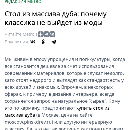
Петербург
РЕДАКЦИЯ METRO
Россия
Стол из массива дуба: почему
Мир
классика не выйдет из моды
Здоровье
Еда
Читайте Metro в
Туризм
Поделиться
Мода
Театр
Мы живем в эпоху упрощения и поп-культуры, когда
Кино
все становится дешевле за счет использования
Афиша
современных материалов, которые служат недолго,
зато стоят недорого и выглядят как стандарт: есть у
Книги
всех друзей и знакомых. Впрочем, в некоторых
Выставки
сферах, к примеру, в дизайне интерьера, всегда
Пресс-
сохраняется запрос на натуральное “сырье”. Кому
релизы
это по карману, предпочитают
купить стол из
О
массива дуба
(в Москве, цена на сайте
Metro
moscow.pinskdrev.ru) или другую интерьерную
классику. Да, это не так доступно как понятное всем
Стримы