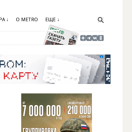
РА ↓
О METRO
ЕЩЕ ↓