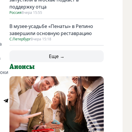
поддержку отца
Россия
Вчера 15:55
В музее-усадьбе «Пенаты» в Репино
завершили основную реставрацию
С.Петербург
Вчера 15:18
а
Еще →
а
Анонсы
роки