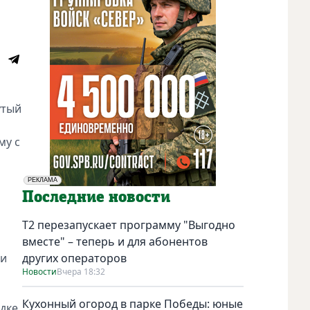
утый
му с
РЕКЛАМА
Социальная реклама
Последние новости
Т2 перезапускает программу "Выгодно
вместе" – теперь и для абонентов
ли
других операторов
Новости
Вчера 18:32
Кухонный огород в парке Победы: юные
дке