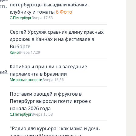
петербуржцы высадили кабачки,
ать
клубнику и томаты
6 Фото
С.Петербург
Вчера 17:53
Сергей Урсуляк сравнил длину красных
дорожек в Каннах и на фестивале в
Выборге
Кино
Вчера 17:29
Капибары пришли на заседание
ний.
парламента в Бразилии
Мировые новости
Вчера 16:36
Поставки овощей и фруктов в
Петербург выросли почти втрое с
начала 2026 года
С.Петербург
Вчера 15:58
"Радио для курьера": как мама и дочь
запустили в Москве подкаст в