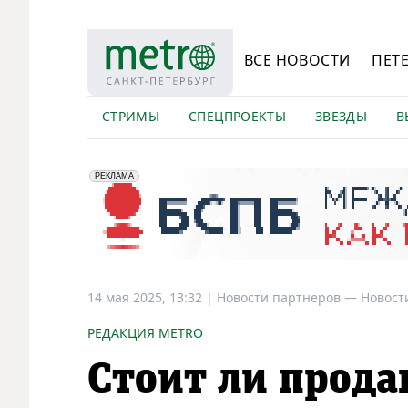
ВСЕ НОВОСТИ
ПЕТ
СТРИМЫ
СПЕЦПРОЕКТЫ
ЗВЕЗДЫ
В
erid: 2VfnxyFybV5
ПАО "Банк "Санкт-Петербург", ИНН: 7831000027
РЕКЛАМА
14 мая 2025, 13:32
|
Новости партнеров —
Новост
РЕДАКЦИЯ METRO
Стоит ли прода