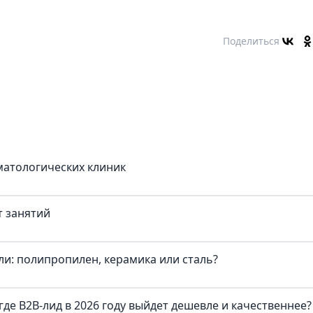
Поделиться
матологических клиник
т занятий
и: полипропилен, керамика или сталь?
где B2B-лид в 2026 году выйдет дешевле и качественнее?