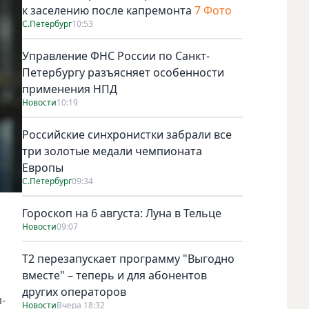
к заселению после капремонта
7 Фото
С.Петербург
10:53
Управление ФНС России по Санкт-
Петербургу разъясняет особенности
применения НПД
Новости
10:19
Российские синхронистки забрали все
три золотые медали чемпионата
Европы
С.Петербург
09:34
Гороскоп на 6 августа: Луна в Тельце
Новости
09:07
Т2 перезапускает программу "Выгодно
вместе" – теперь и для абонентов
других операторов
-
Новости
Вчера 18:32