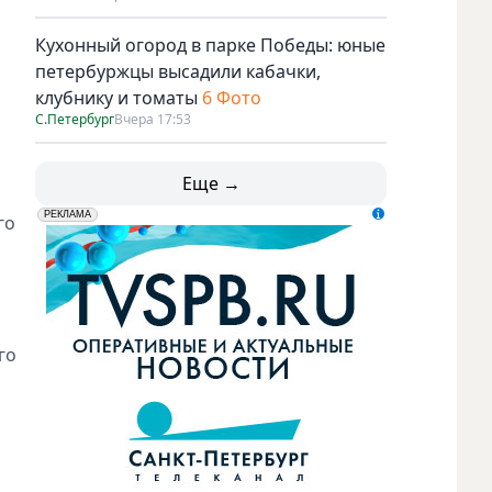
Кухонный огород в парке Победы: юные
петербуржцы высадили кабачки,
клубнику и томаты
6 Фото
С.Петербург
Вчера 17:53
Еще →
erid: LdtCK5udn
АО "ГАТР", ИНН: 7841320717
РЕКЛАМА
го
го