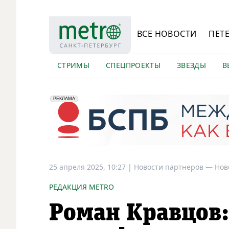
ВСЕ НОВОСТИ
ПЕТ
СТРИМЫ
СПЕЦПРОЕКТЫ
ЗВЕЗДЫ
В
erid: 2VfnxyFybV5
ПАО "Банк "Санкт-Петербург", ИНН: 7831000027
РЕКЛАМА
25 апреля 2025, 10:27
|
Новости партнеров —
Нов
РЕДАКЦИЯ METRO
Роман Кравцов