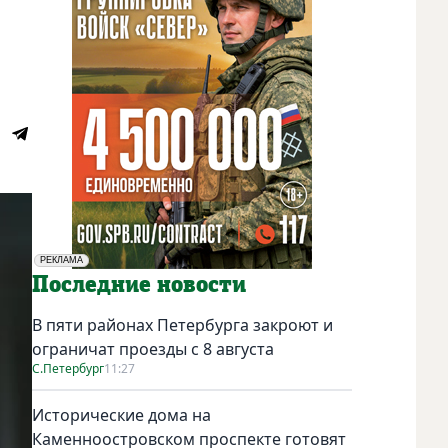
РЕКЛАМА
Социальная реклама
Последние новости
В пяти районах Петербурга закроют и
ограничат проезды с 8 августа
С.Петербург
11:27
Исторические дома на
Каменноостровском проспекте готовят