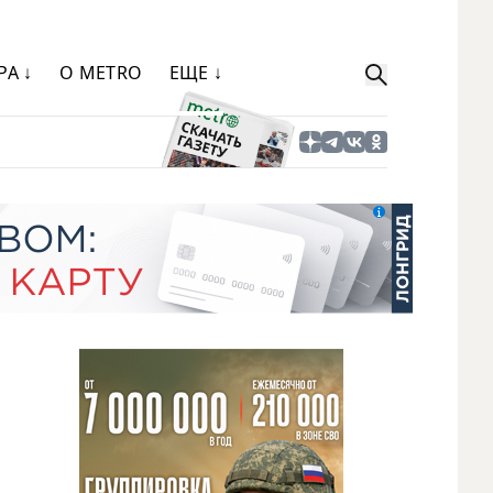
РА ↓
О METRO
ЕЩЕ ↓