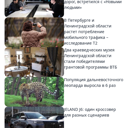
дорог, встретился с «Новыми
людьми»
В Петербурге и
Ленинградской области
растет потребление
мобильного трафика –
исследование T2
Два краеведческих музея
Ленинградской области
стали победителями
грантовой программы ВТБ
Популяция дальневосточного
леопарда выросла в 6 раз
JELAND J6: один кроссовер
для разных сценариев