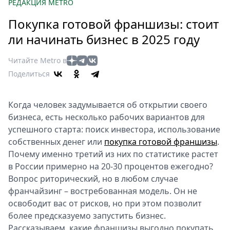
Петербург
РЕДАКЦИЯ METRO
Россия
Покупка готовой франшизы: стоит
Мир
ли начинать бизнес в 2025 году
Здоровье
Еда
Читайте Metro в
Туризм
Поделиться
Мода
Театр
Когда человек задумывается об открытии своего
Кино
бизнеса, есть несколько рабочих вариантов для
Афиша
успешного старта: поиск инвестора, использование
собственных денег или
покупка готовой франшизы
.
Книги
Почему именно третий из них по статистике растет
Выставки
в России примерно на 20-30 процентов ежегодно?
Пресс-
Вопрос риторический, но в любом случае
релизы
франчайзинг – востребованная модель. Он не
О
освободит вас от рисков, но при этом позволит
Metro
более предсказуемо запустить бизнес.
Рассказываем, какие франшизы выгодно покупать,
Стримы