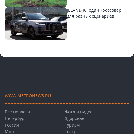
JELAND J6: один кроссовер
для разных сценариев
WWW.METRONEWS.RU
Все новости
Фото и видео
Петербург
Здоровье
Россия
Туризм
Мир
Театр