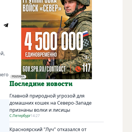
й,
него
РЕКЛАМА
Социальная реклама
Последние новости
Главной природной угрозой для
домашних кошек на Северо-Западе
признаны волки и лисицы
С.Петербург
14:27
Красноярский "Луч" отказался от