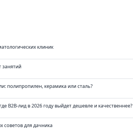
матологических клиник
т занятий
и: полипропилен, керамика или сталь?
где B2B-лид в 2026 году выйдет дешевле и качественнее?
х советов для дачника