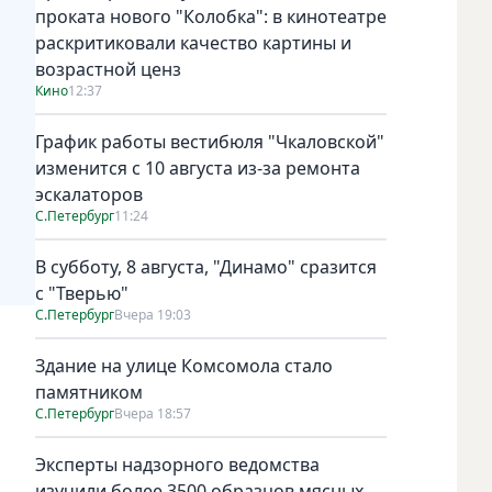
проката нового "Колобка": в кинотеатре
раскритиковали качество картины и
возрастной ценз
Кино
12:37
График работы вестибюля "Чкаловской"
изменится с 10 августа из-за ремонта
эскалаторов
С.Петербург
11:24
В субботу, 8 августа, "Динамо" сразится
с "Тверью"
С.Петербург
Вчера 19:03
Здание на улице Комсомола стало
памятником
С.Петербург
Вчера 18:57
Эксперты надзорного ведомства
изучили более 3500 образцов мясных