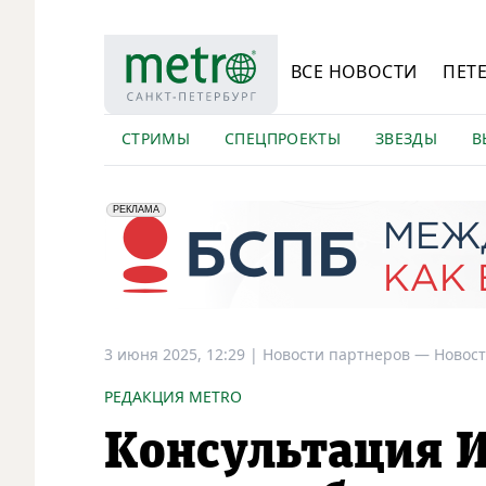
ВСЕ НОВОСТИ
ПЕТ
СТРИМЫ
СПЕЦПРОЕКТЫ
ЗВЕЗДЫ
В
erid: 2VfnxyFybV5
ПАО "Банк "Санкт-Петербург", ИНН: 7831000027
РЕКЛАМА
3 июня 2025, 12:29
|
Новости партнеров —
Новост
РЕДАКЦИЯ METRO
Консультация И