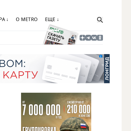
РА ↓
О METRO
ЕЩЕ ↓