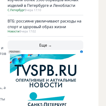
изделий в Петербурге и Ленобласти
С.Петербург
Вчера 17:10
ВТБ: россияне увеличивают расходы на
спорт и здоровый образ жизни
Новости
Вчера 17:02
Еще →
 и
erid: LdtCK5udn
АО "ГАТР", ИНН: 7841320717
РЕКЛАМА
нтов
, а
кты