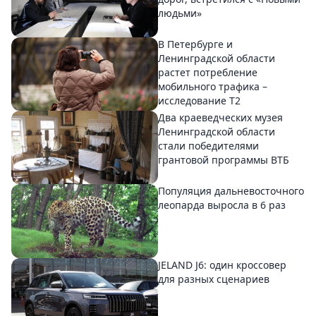
людьми»
В Петербурге и
Ленинградской области
растет потребление
мобильного трафика –
исследование T2
Два краеведческих музея
Ленинградской области
стали победителями
грантовой программы ВТБ
Популяция дальневосточного
леопарда выросла в 6 раз
JELAND J6: один кроссовер
для разных сценариев