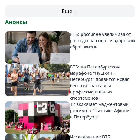
Еще →
Анонсы
ВТБ: россияне увеличивают
расходы на спорт и здоровый
образ жизни
ВТБ: на Петербургском
марафоне "Пушкин –
Петербург" появится новая
беговая трасса для
профессиональных
спортсменов
Т2 включает маджентовый
режим на "Пикнике Афиши"
в Петербурге
Исследование ВТБ: