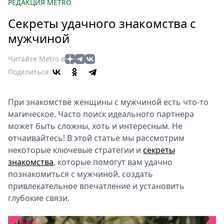
Петербург
РЕДАКЦИЯ METRO
Россия
Секреты удачного знакомства с
Мир
мужчиной
Здоровье
Еда
Читайте Metro в
Туризм
Поделиться
Мода
Театр
При знакомстве женщины с мужчиной есть что-то
Кино
магическое. Часто поиск идеального партнера
Афиша
может быть сложны, хоть и интересным. Не
отчаивайтесь! В этой статье мы рассмотрим
Книги
некоторые ключевые стратегии и
секреты
Выставки
знакомства
, которые помогут вам удачно
Пресс-
познакомиться с мужчиной, создать
релизы
привлекательное впечатление и установить
О
глубокие связи.
Metro
Стримы