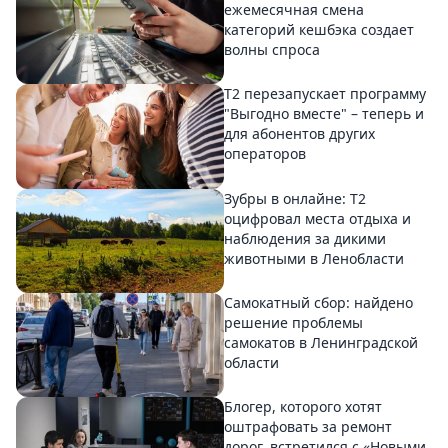
ежемесячная смена
категорий кешбэка создает
волны спроса
Т2 перезапускает программу
"Выгодно вместе" – теперь и
для абонентов других
операторов
Зубры в онлайне: Т2
оцифровал места отдыха и
наблюдения за дикими
животными в Ленобласти
Самокатный сбор: найдено
решение проблемы
самокатов в Ленинградской
области
Блогер, которого хотят
оштрафовать за ремонт
дорог, встретился с «Новыми