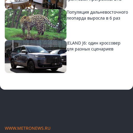
Популяция дальневосточного
леопарда выросла в 6 раз
JELAND J6: один кроссовер
для разных сценариев
WWW.METRONEWS.RU