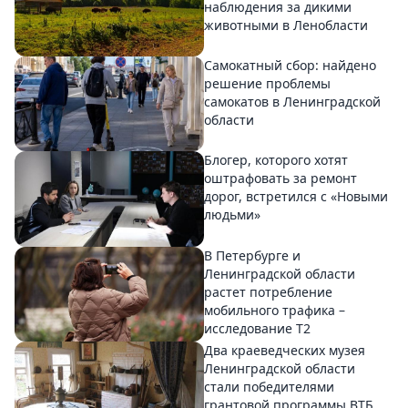
наблюдения за дикими
животными в Ленобласти
Самокатный сбор: найдено
решение проблемы
самокатов в Ленинградской
области
Блогер, которого хотят
оштрафовать за ремонт
дорог, встретился с «Новыми
людьми»
В Петербурге и
Ленинградской области
растет потребление
мобильного трафика –
исследование T2
Два краеведческих музея
Ленинградской области
стали победителями
грантовой программы ВТБ