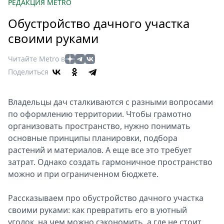
Петербург
РЕДАКЦИЯ METRO
Россия
Обустройство дачного участка
Мир
своими руками
Здоровье
Еда
Читайте Metro в
Туризм
Поделиться
Мода
Театр
Владельцы дач сталкиваются с разными вопросами
Кино
по оформлению территории. Чтобы грамотно
Афиша
организовать пространство, нужно понимать
основные принципы планировки, подбора
Книги
растений и материалов. А еще все это требует
Выставки
затрат. Однако создать гармоничное пространство
Пресс-
можно и при ограниченном бюджете.
релизы
О
Рассказываем про обустройство дачного участка
Metro
своими руками: как превратить его в уютный
уголок, на чем можно сэкономить, а где не стоит
Стримы