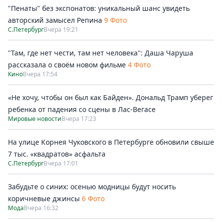
"Пенаты" без экспонатов: уникальный шанс увидеть
авторский замысел Репина
9 Фото
С.Петербург
Вчера 19:21
"Там, где нет чести, там нет человека": Даша Чаруша
рассказала о своём новом фильме
4 Фото
Кино
Вчера 17:54
«Не хочу, чтобы он был как Байден». Дональд Трамп уберег
ребенка от падения со сцены в Лас-Вегасе
Мировые новости
Вчера 17:23
На улице Корнея Чуковского в Петербурге обновили свыше
7 тыс. «квадратов» асфальта
С.Петербург
Вчера 17:01
Забудьте о синих: осенью модницы будут носить
коричневые джинсы
6 Фото
Мода
Вчера 16:32