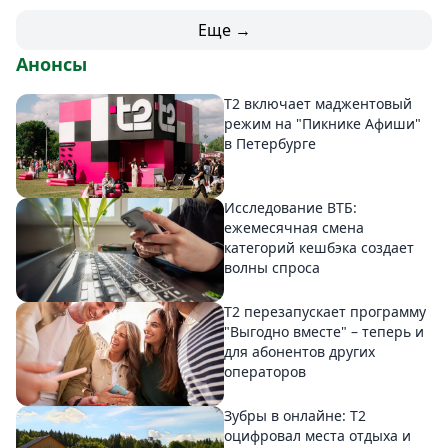
Еще →
Анонсы
Т2 включает маджентовый
режим на "Пикнике Афиши"
в Петербурге
Исследование ВТБ:
ежемесячная смена
категорий кешбэка создает
волны спроса
Т2 перезапускает программу
"Выгодно вместе" – теперь и
для абонентов других
операторов
Зубры в онлайне: Т2
оцифровал места отдыха и