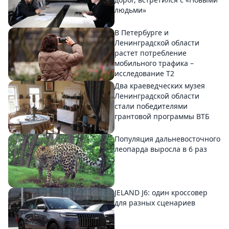
людьми»
В Петербурге и
Ленинградской области
растет потребление
мобильного трафика –
исследование T2
Два краеведческих музея
Ленинградской области
стали победителями
грантовой программы ВТБ
Популяция дальневосточного
леопарда выросла в 6 раз
JELAND J6: один кроссовер
для разных сценариев