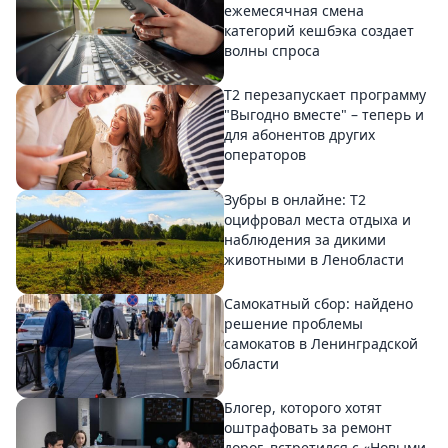
ежемесячная смена
категорий кешбэка создает
волны спроса
Т2 перезапускает программу
"Выгодно вместе" – теперь и
для абонентов других
операторов
Зубры в онлайне: Т2
оцифровал места отдыха и
наблюдения за дикими
животными в Ленобласти
Самокатный сбор: найдено
решение проблемы
самокатов в Ленинградской
области
Блогер, которого хотят
оштрафовать за ремонт
дорог, встретился с «Новыми