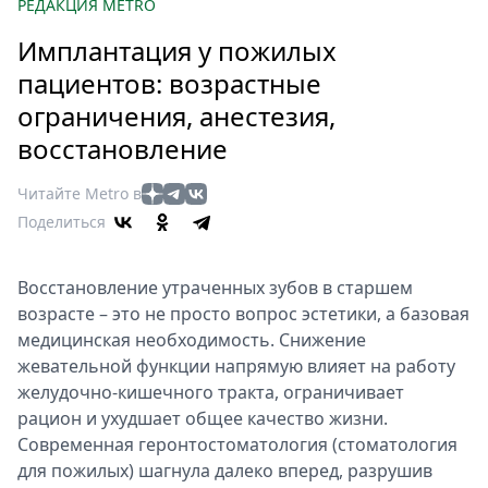
Петербург
РЕДАКЦИЯ METRO
Россия
Имплантация у пожилых
Мир
пациентов: возрастные
Здоровье
ограничения, анестезия,
Еда
восстановление
Туризм
Мода
Читайте Metro в
Театр
Поделиться
Кино
Афиша
Восстановление утраченных зубов в старшем
Книги
возрасте – это не просто вопрос эстетики, а базовая
Выставки
медицинская необходимость. Снижение
Пресс-
жевательной функции напрямую влияет на работу
желудочно-кишечного тракта, ограничивает
релизы
рацион и ухудшает общее качество жизни.
О
Современная геронтостоматология (стоматология
Metro
для пожилых) шагнула далеко вперед, разрушив
Стримы