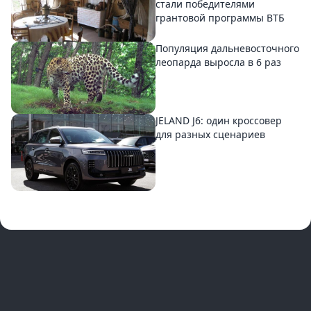
стали победителями
грантовой программы ВТБ
Популяция дальневосточного
леопарда выросла в 6 раз
JELAND J6: один кроссовер
для разных сценариев