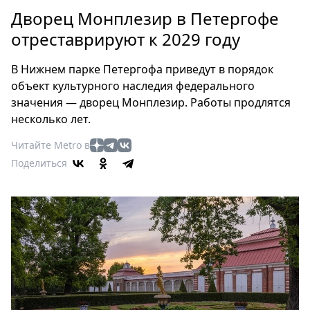
Петербург
Дворец Монплезир в Петергофе
Россия
отреставрируют к 2029 году
Мир
Здоровье
В Нижнем парке Петергофа приведут в порядок
Еда
объект культурного наследия федерального
Туризм
значения — дворец Монплезир. Работы продлятся
Мода
несколько лет.
Театр
Читайте Metro в
Кино
Поделиться
Афиша
Книги
Выставки
Пресс-
релизы
О
Metro
Стримы