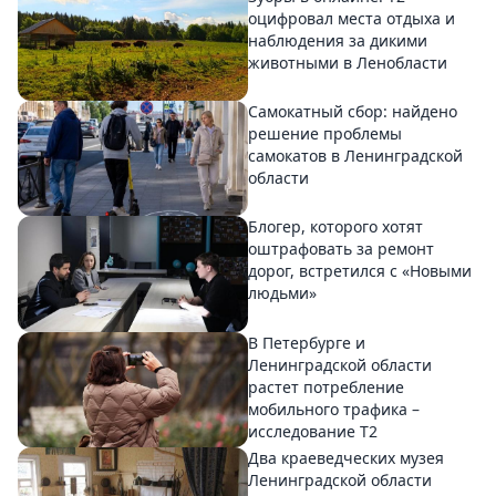
оцифровал места отдыха и
наблюдения за дикими
животными в Ленобласти
Самокатный сбор: найдено
решение проблемы
самокатов в Ленинградской
области
Блогер, которого хотят
оштрафовать за ремонт
дорог, встретился с «Новыми
людьми»
В Петербурге и
Ленинградской области
растет потребление
мобильного трафика –
исследование T2
Два краеведческих музея
Ленинградской области