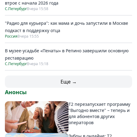
втрое с начала 2026 года
С.Петербург
Вчера 15:58
"Радио для курьера": как мама и дочь запустили в Москве
подкаст в поддержку отца
Россия
Вчера 15:55
В музее-усадьбе «Пенаты» в Репино завершили основную
реставрацию
С.Петербург
Вчера 15:18
Еще →
Анонсы
Т2 перезапускает программу
"Выгодно вместе" – теперь и
для абонентов других
операторов
Зубры в онлайне: Т2