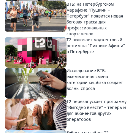
ВТБ: на Петербургском
марафоне "Пушкин –
Петербург" появится новая
беговая трасса для
профессиональных
спортсменов
Т2 включает маджентовый
режим на "Пикнике Афиши"
в Петербурге
Исследование ВТБ:
ежемесячная смена
категорий кешбэка создает
волны спроса
Т2 перезапускает программу
"Выгодно вместе" – теперь и
для абонентов других
операторов
Зубры в онлайне: Т2