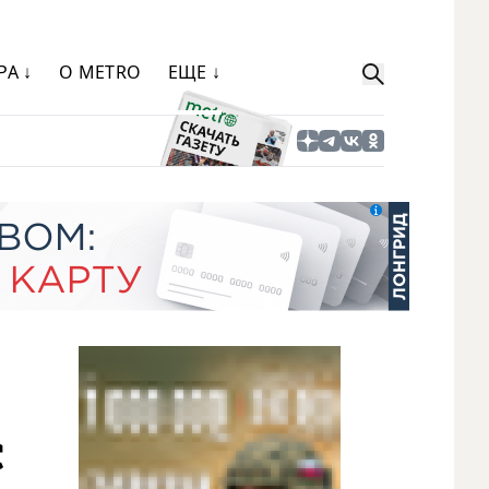
РА ↓
О METRO
ЕЩЕ ↓
с