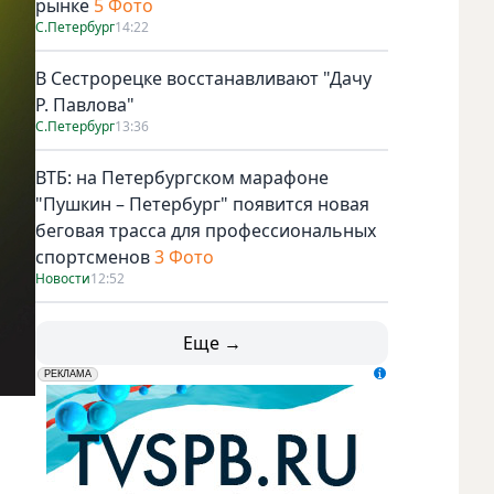
рынке
5 Фото
С.Петербург
14:22
В Сестрорецке восстанавливают "Дачу
Р. Павлова"
С.Петербург
13:36
ВТБ: на Петербургском марафоне
"Пушкин – Петербург" появится новая
беговая трасса для профессиональных
спортсменов
3 Фото
Новости
12:52
Еще →
erid: LdtCK5udn
АО "ГАТР", ИНН: 7841320717
РЕКЛАМА