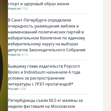
спорт и здоровый образ жизни
Новости
17:02
В Санкт-Петербурге определили
очередность размещения эмблем и
наименований политических партий в
избирательном бюллетене по единому
избирательному округу на выборах
депутатов Законодательного Собрания
Новости
16:13
Бывшему главе издательств Popcorn
Books и Individuum назначили 4 года
условно за распространение
литературы с ЛГБТ-пропагандой*
Россия
15:08
Петербуржцы съели 60,5 кг малины за
неделю фестиваля на Московском