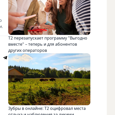
о
и.
Т2 перезапускает программу "Выгодно
вместе" – теперь и для абонентов
других операторов
Зубры в онлайне: Т2 оцифровал места
отдыха и наблюдения за дикими