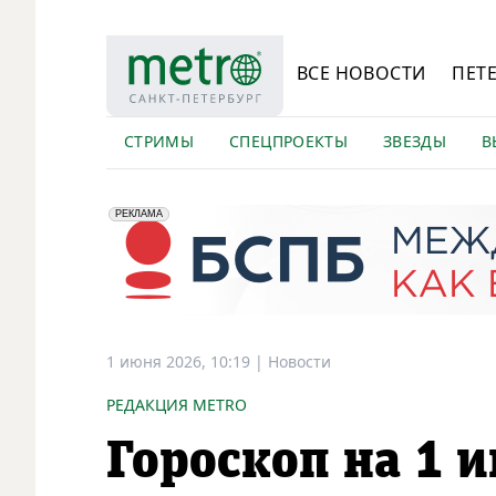
ВСЕ НОВОСТИ
ПЕТ
СТРИМЫ
СПЕЦПРОЕКТЫ
ЗВЕЗДЫ
В
erid: 2VfnxyFybV5
ПАО "Банк "Санкт-Петербург", ИНН: 7831000027
РЕКЛАМА
1 июня 2026, 10:19
|
Новости
РЕДАКЦИЯ METRO
Гороскоп на 1 и