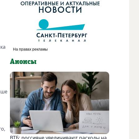
лка
Анонсы
ьше
о,
ВТБ: россияне увеличивают расходы на