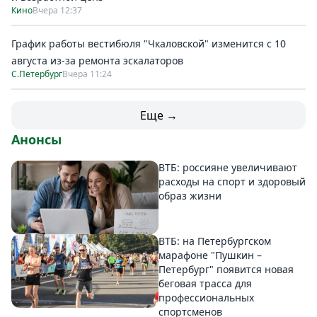
Кино
Вчера 12:37
График работы вестибюля "Чкаловской" изменится с 10
августа из-за ремонта эскалаторов
С.Петербург
Вчера 11:24
Еще →
Анонсы
ВТБ: россияне увеличивают
расходы на спорт и здоровый
образ жизни
ВТБ: на Петербургском
марафоне "Пушкин –
Петербург" появится новая
беговая трасса для
профессиональных
спортсменов