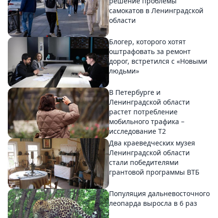
решение проблемы
самокатов в Ленинградской
области
Блогер, которого хотят
оштрафовать за ремонт
дорог, встретился с «Новыми
людьми»
В Петербурге и
Ленинградской области
растет потребление
мобильного трафика –
исследование T2
Два краеведческих музея
Ленинградской области
стали победителями
грантовой программы ВТБ
Популяция дальневосточного
леопарда выросла в 6 раз