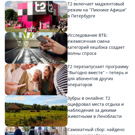
Т2 включает маджентовый
режим на "Пикнике Афиши"
в Петербурге
Исследование ВТБ:
ежемесячная смена
категорий кешбэка создает
волны спроса
Т2 перезапускает программу
"Выгодно вместе" – теперь и
для абонентов других
операторов
Зубры в онлайне: Т2
оцифровал места отдыха и
наблюдения за дикими
животными в Ленобласти
Самокатный сбор: найдено