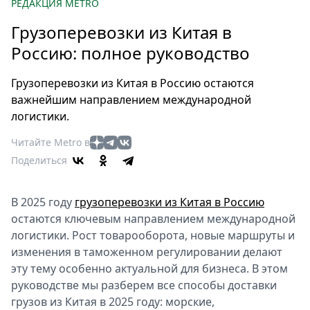
Петербург
РЕДАКЦИЯ METRO
Россия
Грузоперевозки из Китая в
Мир
Россию: полное руководство
Здоровье
Еда
Грузоперевозки из Китая в Россию остаются
Туризм
важнейшим направлением международной
Мода
логистики.
Театр
Читайте Metro в
Кино
Поделиться
Афиша
Книги
В 2025 году
грузоперевозки из Китая в Россию
Выставки
остаются ключевым направлением международной
Пресс-
логистики. Рост товарооборота, новые маршруты и
релизы
изменения в таможенном регулировании делают
эту тему особенно актуальной для бизнеса. В этом
О
руководстве мы разберем все способы доставки
Metro
грузов из Китая в 2025 году: морские,
Стримы