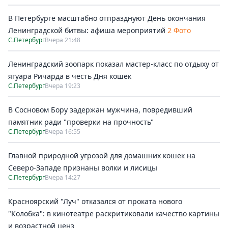
В Петербурге масштабно отпразднуют День окончания
Ленинградской битвы: афиша мероприятий
2 Фото
С.Петербург
Вчера 21:48
Ленинградский зоопарк показал мастер-класс по отдыху от
ягуара Ричарда в честь Дня кошек
С.Петербург
Вчера 19:23
В Сосновом Бору задержан мужчина, повредивший
памятник ради "проверки на прочность"
С.Петербург
Вчера 16:55
Главной природной угрозой для домашних кошек на
Северо-Западе признаны волки и лисицы
С.Петербург
Вчера 14:27
Красноярский "Луч" отказался от проката нового
"Колобка": в кинотеатре раскритиковали качество картины
и возрастной ценз