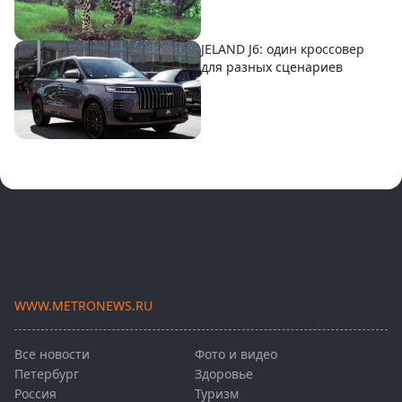
JELAND J6: один кроссовер
для разных сценариев
WWW.METRONEWS.RU
Все новости
Фото и видео
Петербург
Здоровье
Россия
Туризм