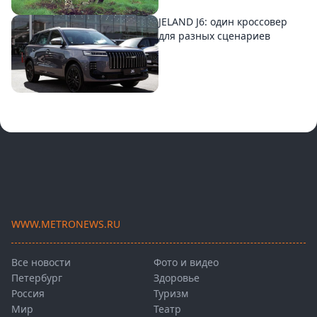
JELAND J6: один кроссовер
для разных сценариев
WWW.METRONEWS.RU
Все новости
Фото и видео
Петербург
Здоровье
Россия
Туризм
Мир
Театр