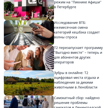
режим на "Пикнике Афиши"
в Петербурге
Исследование ВТБ:
ежемесячная смена
категорий кешбэка создает
волны спроса
Т2 перезапускает программу
"Выгодно вместе" – теперь и
для абонентов других
операторов
Зубры в онлайне: Т2
оцифровал места отдыха и
наблюдения за дикими
животными в Ленобласти
Самокатный сбор: найдено
решение проблемы
самокатов в Ленинградской