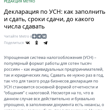
Петербург
РЕДАКЦИЯ METRO
Россия
Декларация по УСН: как заполнить
Мир
и сдать, сроки сдачи, до какого
Здоровье
числа сдавать
Еда
Туризм
Читайте Metro в
Мода
Поделиться
Театр
Кино
Упрощенная система налогообложения (УСН) –
Афиша
популярный формат работы для сотен тысяч
Книги
россиян – как индивидуальных предпринимателей,
так и юридических лиц. Сдавать ее нужно раз в год,
Выставки
так что для такого рода бизнесов декларация по
Пресс-
УСН становится основной формой отчетности и
релизы
“общения” с налоговой. Несмотря на то, что в
О
данном случае все действительно и буквально
Metro
упрощено, в заполнении документа есть нюансы, о
Стримы