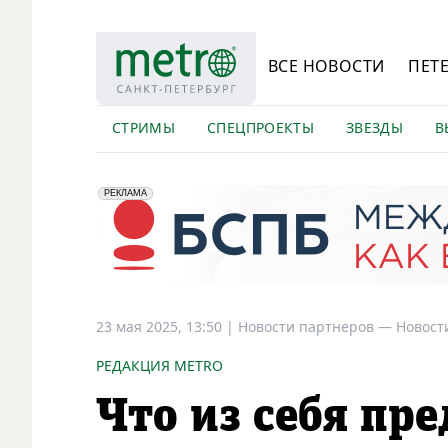
ВСЕ НОВОСТИ
ПЕТ
СТРИМЫ
СПЕЦПРОЕКТЫ
ЗВЕЗДЫ
В
erid: 2VfnxyFybV5
ПАО "Банк "Санкт-Петербург", ИНН: 7831000027
РЕКЛАМА
23 мая 2025, 13:50
|
Новости партнеров —
Новост
РЕДАКЦИЯ METRO
Что из себя пре