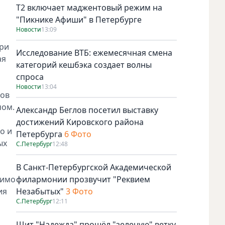
Т2 включает маджентовый режим на
"Пикнике Афиши" в Петербурге
Новости
13:09
при
Исследование ВТБ: ежемесячная смена
ая
категорий кешбэка создает волны
спроса
Новости
13:04
лов
чом.
Александр Беглов посетил выставку
достижений Кировского района
о и
Петербурга
6 Фото
ых
С.Петербург
12:48
В Санкт-Петербургской Академической
димо
филармонии прозвучит "Реквием
ия
Незабытых"
3 Фото
С.Петербург
12:11
Щит "Надежда" прошёл "зеленую" ветку