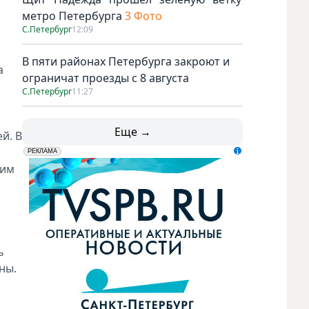
метро Петербурга
3 Фото
С.Петербург
12:09
В пяти районах Петербурга закроют и
а
ограничат проезды с 8 августа
С.Петербург
11:27
Еще →
й. В
erid: LdtCK5udn
АО "ГАТР", ИНН: 7841320717
РЕКЛАМА
ким
ь
ны.