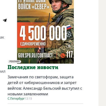
ак
РЕКЛАМА
Социальная реклама
Последние новости
чил
Замечания по светофорам, защита
детей от кибермошенников и запрет
вейпов: Александр Бельский выступил с
новыми заявлениями
С.Петербург
13:19