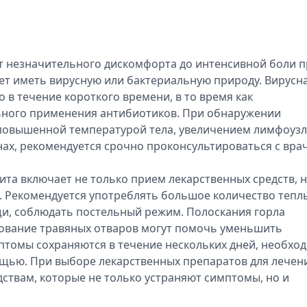
т незначительного дискомфорта до интенсивной боли 
жет иметь вирусную или бактериальную природу. Вирусн
в течение короткого времени, в то время как
ьного применения антибиотиков. При обнаружении
повышенной температурой тела, увеличением лимфоуз
нах, рекомендуется срочно проконсультироваться с вра
та включает не только прием лекарственных средств, н
. Рекомендуется употреблять большое количество тепл
щи, соблюдать постельный режим. Полоскания горла
ование травяных отваров могут помочь уменьшить
птомы сохраняются в течение нескольких дней, необхо
щью. При выборе лекарственных препаратов для лечен
дствам, которые не только устраняют симптомы, но и