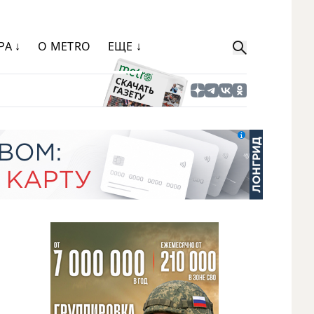
РА ↓
О METRO
ЕЩЕ ↓