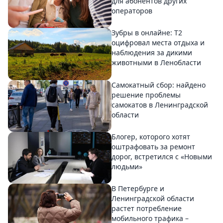
для абонентов других
операторов
Зубры в онлайне: Т2
оцифровал места отдыха и
наблюдения за дикими
животными в Ленобласти
Самокатный сбор: найдено
решение проблемы
самокатов в Ленинградской
области
Блогер, которого хотят
оштрафовать за ремонт
дорог, встретился с «Новыми
людьми»
В Петербурге и
Ленинградской области
растет потребление
мобильного трафика –