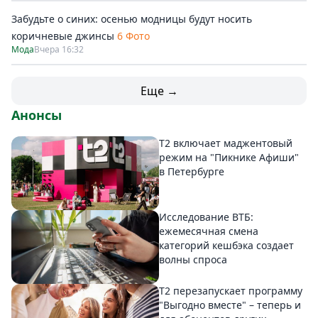
Забудьте о синих: осенью модницы будут носить
коричневые джинсы
6 Фото
Мода
Вчера 16:32
Еще →
Анонсы
Т2 включает маджентовый
режим на "Пикнике Афиши"
в Петербурге
Исследование ВТБ:
ежемесячная смена
категорий кешбэка создает
волны спроса
Т2 перезапускает программу
"Выгодно вместе" – теперь и