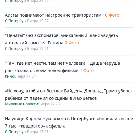
С.Петербург
Вчера 21:59
Аисты поднимают настроение трактористам
10 Фото
С.Петербург
Вчера 19:27
"Пенаты" без экспонатов: уникальный шанс увидеть
авторский замысел Репина
9 Фото
С.Петербург
Вчера 19:21
"Там, где нет чести, там нет человека": Даша Чаруша
рассказала о своём новом фильме
4 Фото
Кино
Вчера 17:54
«Не хочу, чтобы он был как Байден». Дональд Трамп уберег
ребенка от падения со сцены в Лас-Вегасе
Мировые новости
Вчера 17:23
На улице Корнея Чуковского в Петербурге обновили свыше
7 тыс. «квадратов» асфальта
С.Петербург
Вчера 17:01