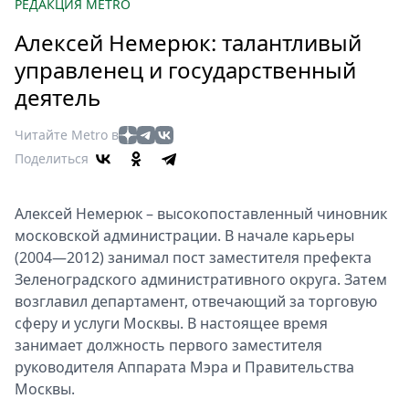
Петербург
РЕДАКЦИЯ METRO
Россия
Алексей Немерюк: талантливый
Мир
управленец и государственный
Здоровье
деятель
Еда
Туризм
Читайте Metro в
Мода
Поделиться
Театр
Кино
Алексей Немерюк – высокопоставленный чиновник
Афиша
московской администрации. В начале карьеры
Книги
(2004—2012) занимал пост заместителя префекта
Зеленоградского административного округа. Затем
Выставки
возглавил департамент, отвечающий за торговую
Пресс-
сферу и услуги Москвы. В настоящее время
релизы
занимает должность первого заместителя
О
руководителя Аппарата Мэра и Правительства
Metro
Москвы.
Стримы