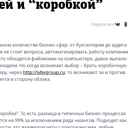
ей и “коробкой”
Поделиться
ном количестве бизнес-сфер: от бухгалтерии до аудита
я не стоит вопроса, автоматизировать работу компани
, кто обходятся файликами на компьютере, давно выпали 
заходили. Но когда возникает выбор – брать коробочную
еру, через
http://ivbvgroup.ru
, то возникают за и против.
тся в сторону облака.
коробка”. То есть разница в типичных бизнес-процессах
тся на 99% за исключением ряда нюансов. Подходит как
тности, это взаиморасчеты с контрагентами, любые