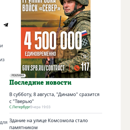
 и
и
из
РЕКЛАМА
Социальная реклама
Последние новости
В субботу, 8 августа, "Динамо" сразится
с "Тверью"
С.Петербург
Вчера 19:03
Здание на улице Комсомола стало
 для
памятником