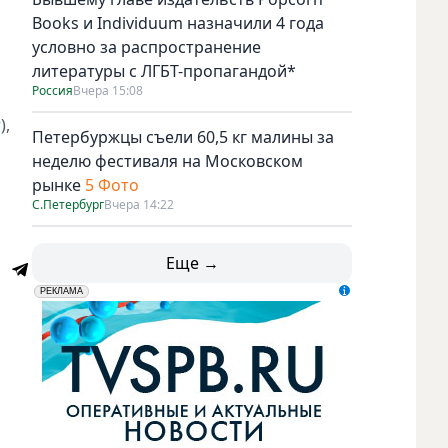
Books и Individuum назначили 4 года
условно за распространение
литературы с ЛГБТ-пропагандой*
Россия
Вчера 15:08
),
Петербуржцы съели 60,5 кг малины за
неделю фестиваля на Московском
рынке
5 Фото
С.Петербург
Вчера 14:22
Еще →
erid: LdtCK5udn
АО "ГАТР", ИНН: 7841320717
РЕКЛАМА