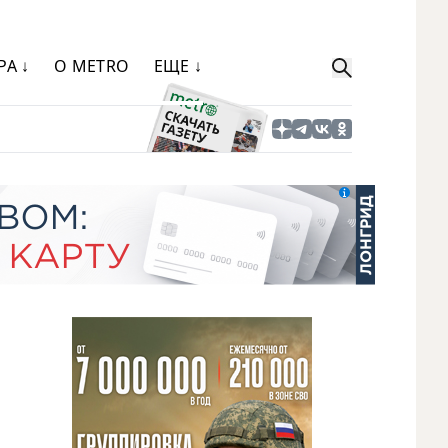
РА ↓
О METRO
ЕЩЕ ↓