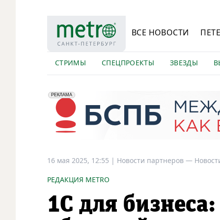
ВСЕ НОВОСТИ
ПЕТ
СТРИМЫ
СПЕЦПРОЕКТЫ
ЗВЕЗДЫ
В
erid: 2VfnxyFybV5
ПАО "Банк "Санкт-Петербург", ИНН: 7831000027
РЕКЛАМА
16 мая 2025, 12:55
|
Новости партнеров —
Новост
РЕДАКЦИЯ METRO
1С для бизнеса