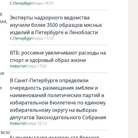
С.Петербург
Вчера 18:57
в
Эксперты надзорного ведомства
ми,
изучили более 3500 образцов мясных
изделий в Петербурге и Ленобласти
С.Петербург
Вчера 17:10
ВТБ: россияне увеличивают расходы на
спорт и здоровый образ жизни
Новости
Вчера 17:02
ые
В Санкт-Петербурге определили
и
очередность размещения эмблем и
наименований политических партий в
избирательном бюллетене по единому
избирательному округу на выборах
депутатов Законодательного Собрания
Новости
Вчера 16:13
 всю
Бывшему главе издательств Popcorn