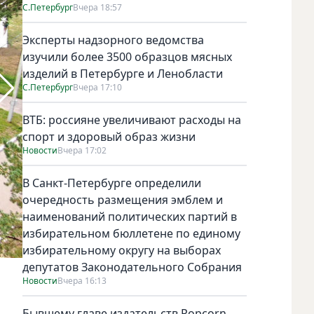
С.Петербург
Вчера 18:57
Эксперты надзорного ведомства
изучили более 3500 образцов мясных
изделий в Петербурге и Ленобласти
С.Петербург
Вчера 17:10
ВТБ: россияне увеличивают расходы на
спорт и здоровый образ жизни
Новости
Вчера 17:02
В Санкт-Петербурге определили
очередность размещения эмблем и
наименований политических партий в
избирательном бюллетене по единому
избирательному округу на выборах
депутатов Законодательного Собрания
Робототехнический детский лагерь в Подмосковье.
Новости
Вчера 16:13
Бывшему главе издательств Popcorn