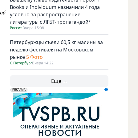
Books и Individuum назначили 4 года
ий
условно за распространение
литературы с ЛГБТ-пропагандой*
Россия
Вчера 15:08
Петербуржцы съели 60,5 кг малины за
неделю фестиваля на Московском
рынке
5 Фото
С.Петербург
Вчера 14:22
Еще →
erid: LdtCK5udn
АО "ГАТР", ИНН: 7841320717
РЕКЛАМА