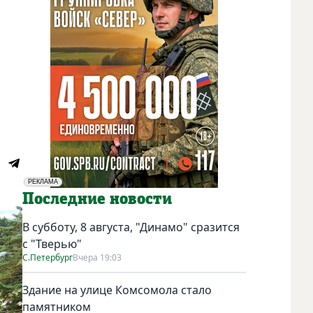
РЕКЛАМА
Социальная реклама
Последние новости
В субботу, 8 августа, "Динамо" сразится
с "Тверью"
С.Петербург
Вчера 19:03
Здание на улице Комсомола стало
памятником