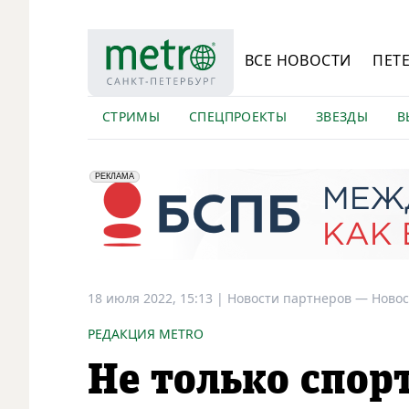
ВСЕ НОВОСТИ
ПЕТ
СТРИМЫ
СПЕЦПРОЕКТЫ
ЗВЕЗДЫ
В
erid: 2VfnxyFybV5
ПАО "Банк "Санкт-Петербург", ИНН: 7831000027
РЕКЛАМА
18 июля 2022, 15:13
|
Новости партнеров —
Новос
РЕДАКЦИЯ METRO
Не только спор