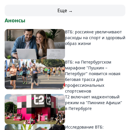
Еще →
Анонсы
ВТБ: россияне увеличивают
расходы на спорт и здоровый
образ жизни
ВТБ: на Петербургском
марафоне "Пушкин –
Петербург" появится новая
беговая трасса для
профессиональных
спортсменов
Т2 включает маджентовый
режим на "Пикнике Афиши"
в Петербурге
Исследование ВТБ: