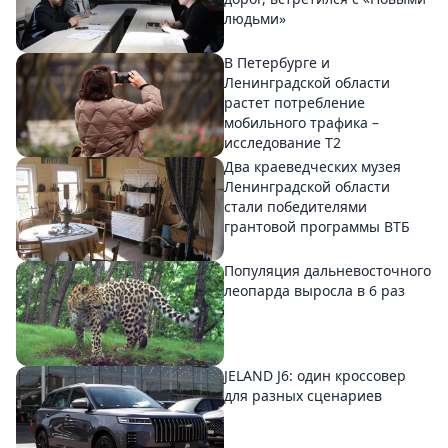
людьми»
В Петербурге и
Ленинградской области
растет потребление
мобильного трафика –
исследование T2
Два краеведческих музея
Ленинградской области
стали победителями
грантовой программы ВТБ
Популяция дальневосточного
леопарда выросла в 6 раз
JELAND J6: один кроссовер
для разных сценариев