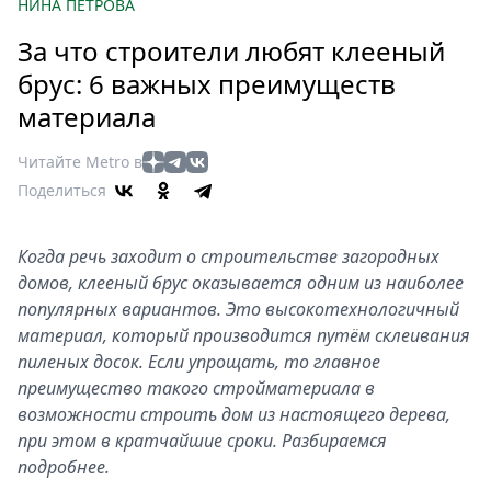
Петербург
НИНА ПЕТРОВА
Россия
За что строители любят клееный
Мир
брус: 6 важных преимуществ
Здоровье
материала
Еда
Туризм
Читайте Metro в
Мода
Поделиться
Театр
Кино
Когда речь заходит о строительстве загородных
Афиша
домов, клееный брус оказывается одним из наиболее
Книги
популярных вариантов. Это высокотехнологичный
материал, который производится путём склеивания
Выставки
пиленых досок. Если упрощать, то главное
Пресс-
преимущество такого стройматериала в
релизы
возможности строить дом из настоящего дерева,
О
при этом в кратчайшие сроки. Разбираемся
Metro
подробнее.
Стримы