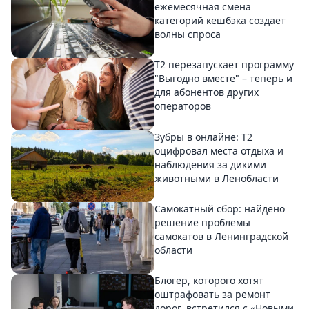
ежемесячная смена
категорий кешбэка создает
волны спроса
Т2 перезапускает программу
"Выгодно вместе" – теперь и
для абонентов других
операторов
Зубры в онлайне: Т2
оцифровал места отдыха и
наблюдения за дикими
животными в Ленобласти
Самокатный сбор: найдено
решение проблемы
самокатов в Ленинградской
области
Блогер, которого хотят
оштрафовать за ремонт
дорог, встретился с «Новыми