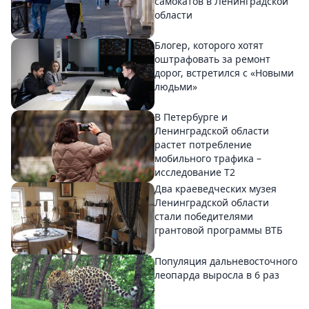
самокатов в Ленинградской
области
Блогер, которого хотят
оштрафовать за ремонт
дорог, встретился с «Новыми
людьми»
В Петербурге и
Ленинградской области
растет потребление
мобильного трафика –
исследование T2
Два краеведческих музея
Ленинградской области
стали победителями
грантовой программы ВТБ
Популяция дальневосточного
леопарда выросла в 6 раз