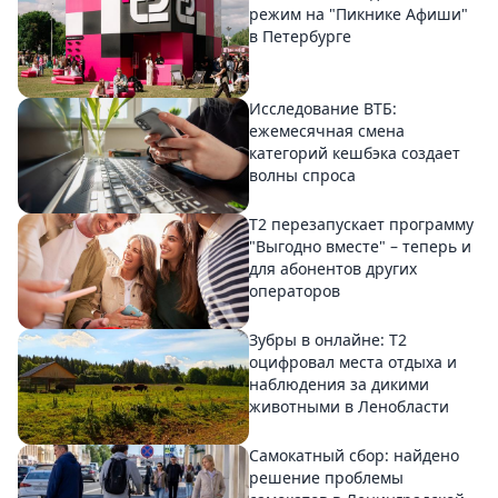
режим на "Пикнике Афиши"
в Петербурге
Исследование ВТБ:
ежемесячная смена
категорий кешбэка создает
волны спроса
Т2 перезапускает программу
"Выгодно вместе" – теперь и
для абонентов других
операторов
Зубры в онлайне: Т2
оцифровал места отдыха и
наблюдения за дикими
животными в Ленобласти
Самокатный сбор: найдено
решение проблемы