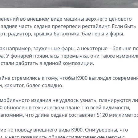
зменений во внешнем виде машины верхнего ценового
и задняя часть седана претерпели рестайлинг. Если быть
пот, радиатор, крышка багажника, бамперы и фары.
ак например, зауженные фары, а некоторые – больше п
ра. У фонарей появилась перемычка, они также изменил
 стали работать в единой композиции.
йна стремились к тому, чтобы K900 выглядел современ
 как итог, более солидно.
мобильного издания не удалось узнать, планируются ли
00 обновлен в техническом плане. По всей видимости,
Напомним, что длина седана составляет 5120 миллиметр
ие по поводу внешнего вида K900. Они уверены, что
, у него появились общие стилистические черты с