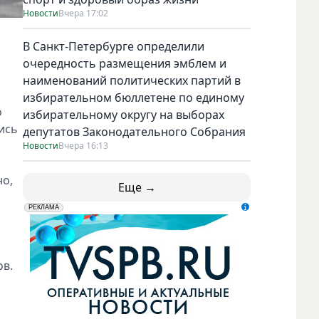
Новости
Вчера 17:02
В Санкт-Петербурге определили
очередность размещения эмблем и
наименований политических партий в
избирательном бюллетене по единому
о
избирательному округу на выборах
ись
депутатов Законодательного Собрания
Новости
Вчера 16:13
но,
Еще →
erid: LdtCK5udn
АО "ГАТР", ИНН: 7841320717
РЕКЛАМА
ов.