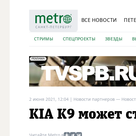
ВСЕ НОВОСТИ
ПЕТ
СТРИМЫ
СПЕЦПРОЕКТЫ
ЗВЕЗДЫ
В
erid: LdtCK5Efv
АО "ГАТР", ИНН: 7841320717
РЕКЛАМА
2 июня 2021, 12:04
|
Новости партнеров —
Новост
KIA K9 может с
Читайте Metro в