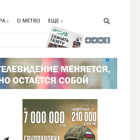
РА ↓
О METRO
ЕЩЕ ↓