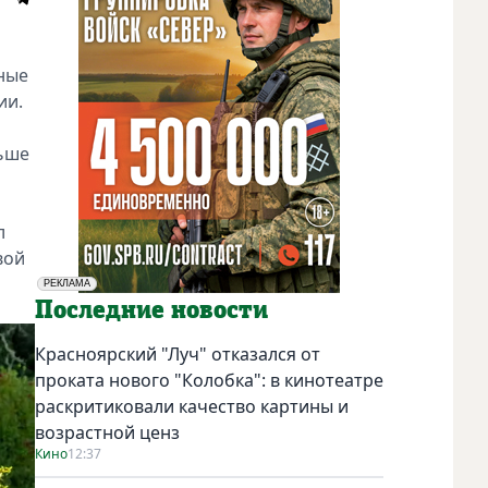
ные
ии.
льше
л
вой
РЕКЛАМА
Социальная реклама
Последние новости
Красноярский "Луч" отказался от
проката нового "Колобка": в кинотеатре
раскритиковали качество картины и
возрастной ценз
Кино
12:37