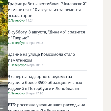
График работы вестибюля "Чкаловской"
изменится с 10 августа из-за ремонта
эскалаторов
С.Петербург
11:24
В субботу, 8 августа, "Динамо" сразится
с "Тверью"
С.Петербург
Вчера 19:03
Здание на улице Комсомола стало
памятником
С.Петербург
Вчера 18:57
Эксперты надзорного ведомства
изучили более 3500 образцов мясных
изделий в Петербурге и Ленобласти
С.Петербург
Вчера 17:10
ВТБ: россияне увеличивают расходы на
спорт и здоровый образ жизни