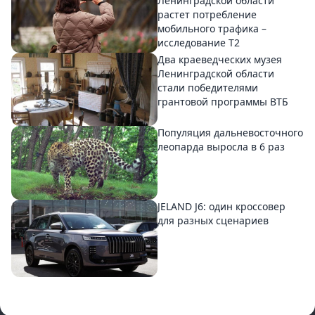
Ленинградской области
растет потребление
мобильного трафика –
исследование T2
Два краеведческих музея
Ленинградской области
стали победителями
грантовой программы ВТБ
Популяция дальневосточного
леопарда выросла в 6 раз
JELAND J6: один кроссовер
для разных сценариев