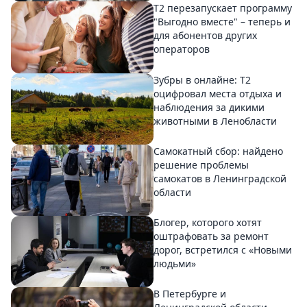
Т2 перезапускает программу
"Выгодно вместе" – теперь и
для абонентов других
операторов
Зубры в онлайне: Т2
оцифровал места отдыха и
наблюдения за дикими
животными в Ленобласти
Самокатный сбор: найдено
решение проблемы
самокатов в Ленинградской
области
Блогер, которого хотят
оштрафовать за ремонт
дорог, встретился с «Новыми
людьми»
В Петербурге и