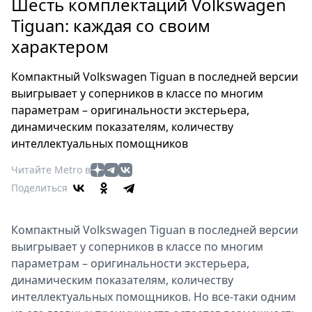
Петербург
Шесть комплектаций Volkswagen
Россия
Tiguan: каждая со своим
Мир
характером
Здоровье
Компактный Volkswagen Tiguan в последней версии
Еда
выигрывает у соперников в классе по многим
Туризм
параметрам – оригинальности экстерьера,
Мода
динамическим показателям, количеству
Театр
интеллектуальных помощников
Кино
Читайте Metro в
Афиша
Поделиться
Книги
Выставки
Компактный Volkswagen Tiguan в последней версии
Пресс-
выигрывает у соперников в классе по многим
релизы
параметрам – оригинальности экстерьера,
О
динамическим показателям, количеству
Metro
интеллектуальных помощников. Но все-таки одним
Стримы