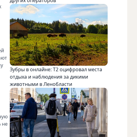
других операторов
х
ей
ают
му
Зубры в онлайне: Т2 оцифровал места
отдыха и наблюдения за дикими
животными в Ленобласти
ную
 не