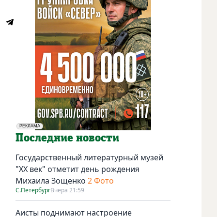
РЕКЛАМА
Социальная реклама
Последние новости
Государственный литературный музей
"ХХ век" отметит день рождения
Михаила Зощенко
2 Фото
С.Петербург
Вчера 21:59
Аисты поднимают настроение