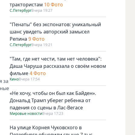
трактористам
10 Фото
С.Петербург
Вчера 19:27
"Пенаты" без экспонатов: уникальный
шанс увидеть авторский замысел
Репина
9 Фото
С.Петербург
Вчера 19:21
"Там, где нет чести, там нет человека":
Даша Чаруша рассказала о своём новом
фильме
4 Фото
Кино
Вчера 17:54
я за
ьные
«Не хочу, чтобы он был как Байден».
Дональд Трамп уберег ребенка от
падения со сцены в Лас-Вегасе
Мировые новости
Вчера 17:23
На улице Корнея Чуковского в
Петербурге обновили свыше 7 тыс.