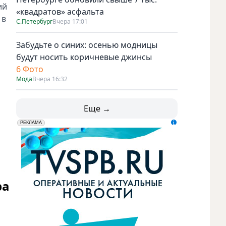
ий
«квадратов» асфальта
 в
С.Петербург
Вчера 17:01
Забудьте о синих: осенью модницы
будут носить коричневые джинсы
6 Фото
Мода
Вчера 16:32
Еще →
erid: LdtCK5udn
АО "ГАТР", ИНН: 7841320717
РЕКЛАМА
ра