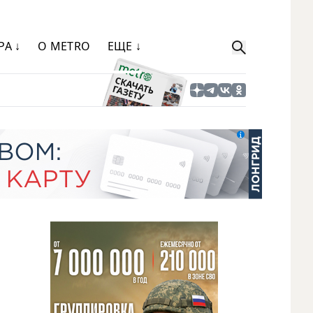
РА ↓
О METRO
ЕЩЕ ↓