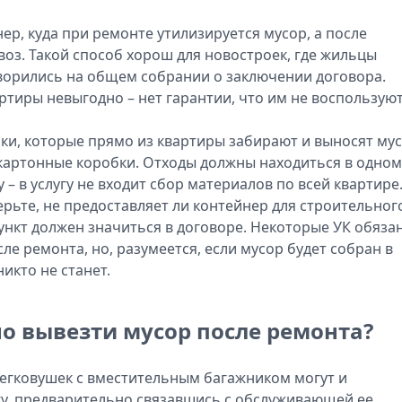
ер, куда при ремонте утилизируется мусор, а после
оз. Такой способ хорош для новостроек, где жильцы
ворились на общем собрании о заключении договора.
ртиры невыгодно – нет гарантии, что им не воспользую
ки, которые прямо из квартиры забирают и выносят мус
 картонные коробки. Отходы должны находиться в одном
– в услугу не входит сбор материалов по всей квартире
рьте, не предоставляет ли контейнер для строительног
ункт должен значиться в договоре. Некоторые УК обяза
ле ремонта, но, разумеется, если мусор будет собран в
икто не станет.
о вывезти мусор после ремонта?
егковушек с вместительным багажником могут и
ку, предварительно связавшись с обслуживающей ее