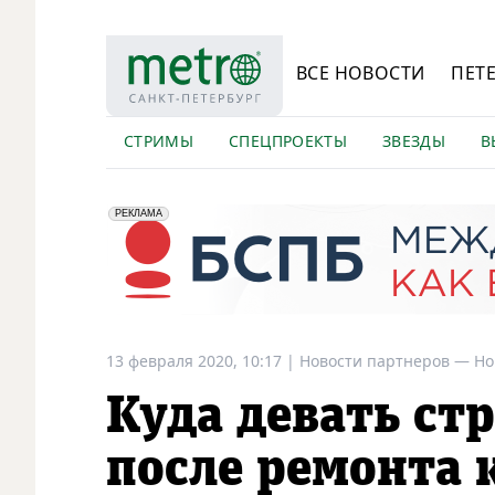
ВСЕ НОВОСТИ
ПЕТ
СТРИМЫ
СПЕЦПРОЕКТЫ
ЗВЕЗДЫ
В
erid: 2VfnxyFybV5
ПАО "Банк "Санкт-Петербург", ИНН: 7831000027
РЕКЛАМА
13 февраля 2020, 10:17
|
Новости партнеров —
Но
Куда девать ст
после ремонта 