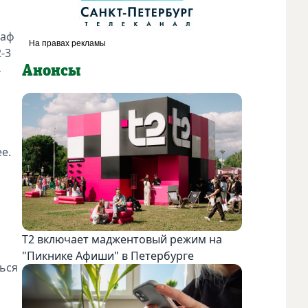
раф
-3
4
Анонсы
е.
Т2 включает маджентовый режим на
"Пикнике Афиши" в Петербурге
ься