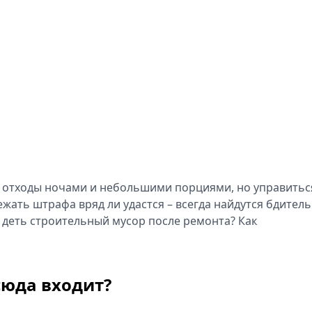
я отходы ночами и небольшими порциями, но управитьс
бежать штрафа вряд ли удастся – всегда найдутся бдител
 деть строительный мусор после ремонта? Как
сюда входит?