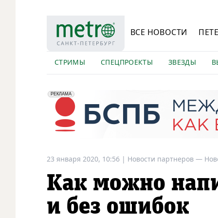
ВСЕ НОВОСТИ
ПЕТ
СТРИМЫ
СПЕЦПРОЕКТЫ
ЗВЕЗДЫ
В
erid: 2VfnxyFybV5
ПАО "Банк "Санкт-Петербург", ИНН: 7831000027
РЕКЛАМА
23 января 2020, 10:56
|
Новости партнеров —
Нов
Как можно нап
и без ошибок