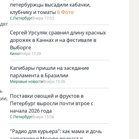
петербуржцы высадили кабачки,
клубнику и томаты
6 Фото
С.Петербург
Вчера 17:53
дят
Сергей Урсуляк сравнил длину красных
дорожек в Каннах и на фестивале в
Выборге
Кино
Вчера 17:29
Капибары пришли на заседание
парламента в Бразилии
Мировые новости
Вчера 16:36
ть
Поставки овощей и фруктов в
ии,
Петербург выросли почти втрое с
начала 2026 года
С.Петербург
Вчера 15:58
"Радио для курьера": как мама и дочь
запустили в Москве подкаст в