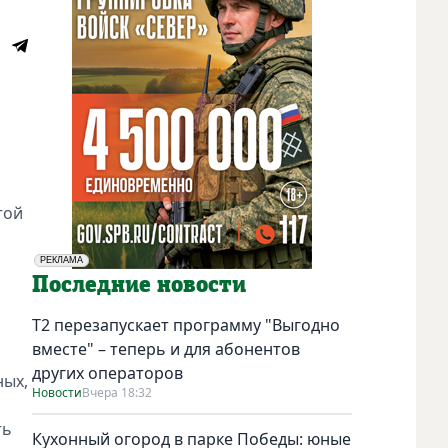
той
РЕКЛАМА
Социальная реклама
Последние новости
Т2 перезапускает программу "Выгодно
вместе" – теперь и для абонентов
других операторов
ных,
Новости
Вчера 18:32
ть
Кухонный огород в парке Победы: юные