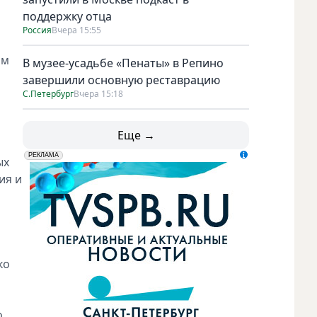
поддержку отца
Россия
Вчера 15:55
ом
В музее-усадьбе «Пенаты» в Репино
завершили основную реставрацию
С.Петербург
Вчера 15:18
Еще →
erid: LdtCK5udn
АО "ГАТР", ИНН: 7841320717
РЕКЛАМА
ых
ия и
ко
о