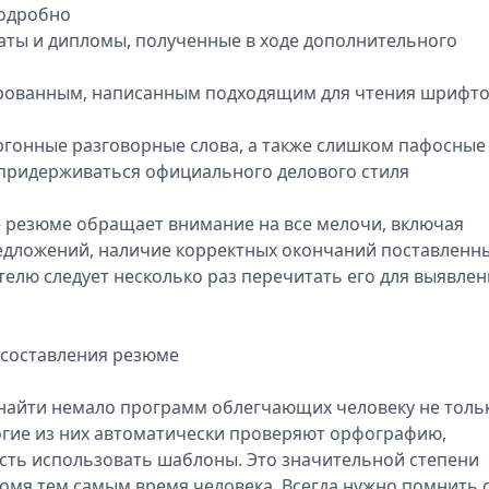
подробно
каты и дипломы, полученные в ходе дополнительного
ированным, написанным подходящим для чтения шрифт
ргонные разговорные слова, а также слишком пафосные
 придерживаться официального делового стиля
е резюме обращает внимание на все мелочи, включая
редложений, наличие корректных окончаний поставленн
елю следует несколько раз перечитать его для выявлен
 составления резюме
 найти немало программ облегчающих человеку не толь
огие из них автоматически проверяют орфографию,
ность использовать шаблоны. Это значительной степени
номя тем самым время человека. Всегда нужно помнить 