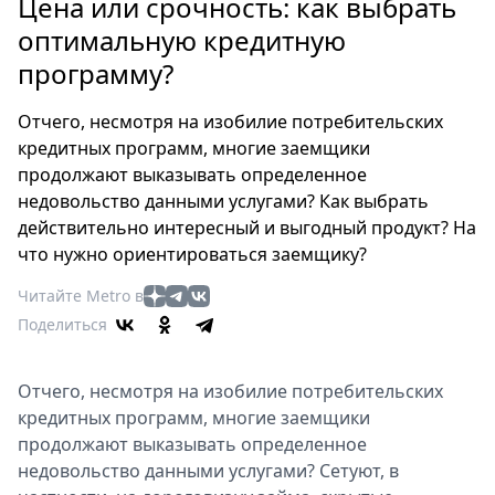
Петербург
Цена или срочность: как выбрать
Россия
оптимальную кредитную
Мир
программу?
Здоровье
Отчего, несмотря на изобилие потребительских
Еда
кредитных программ, многие заемщики
Туризм
продолжают выказывать определенное
Мода
недовольство данными услугами? Как выбрать
Театр
действительно интересный и выгодный продукт? На
Кино
что нужно ориентироваться заемщику?
Афиша
Читайте Metro в
Книги
Поделиться
Выставки
Пресс-
Отчего, несмотря на изобилие потребительских
релизы
кредитных программ, многие заемщики
О
продолжают выказывать определенное
Metro
недовольство данными услугами? Сетуют, в
Стримы