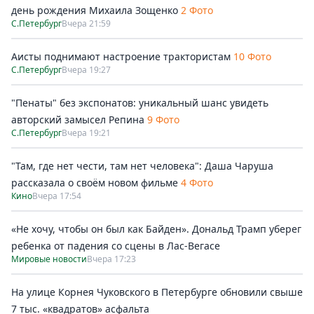
день рождения Михаила Зощенко
2 Фото
С.Петербург
Вчера 21:59
Аисты поднимают настроение трактористам
10 Фото
С.Петербург
Вчера 19:27
"Пенаты" без экспонатов: уникальный шанс увидеть
авторский замысел Репина
9 Фото
С.Петербург
Вчера 19:21
"Там, где нет чести, там нет человека": Даша Чаруша
рассказала о своём новом фильме
4 Фото
Кино
Вчера 17:54
«Не хочу, чтобы он был как Байден». Дональд Трамп уберег
ребенка от падения со сцены в Лас-Вегасе
Мировые новости
Вчера 17:23
На улице Корнея Чуковского в Петербурге обновили свыше
7 тыс. «квадратов» асфальта