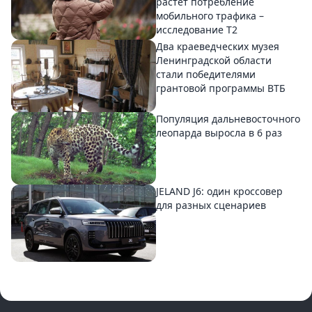
растет потребление
мобильного трафика –
исследование T2
Два краеведческих музея
Ленинградской области
стали победителями
грантовой программы ВТБ
Популяция дальневосточного
леопарда выросла в 6 раз
JELAND J6: один кроссовер
для разных сценариев