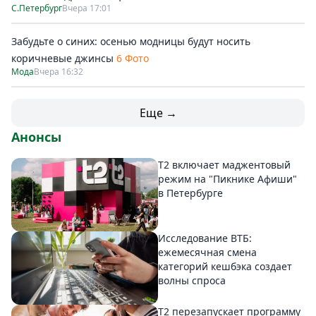
С.Петербург
Вчера 17:01
Забудьте о синих: осенью модницы будут носить
коричневые джинсы
6 Фото
Мода
Вчера 16:32
Еще →
Анонсы
Т2 включает маджентовый
режим на "Пикнике Афиши"
в Петербурге
Исследование ВТБ:
ежемесячная смена
категорий кешбэка создает
волны спроса
Т2 перезапускает программу