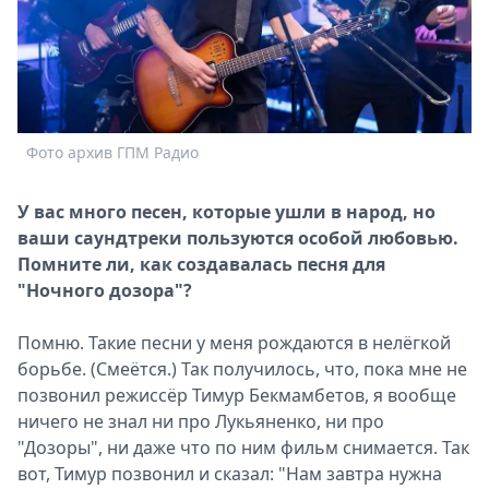
Спецпроекты
Звезды
Выборы
2026
Скачай
Фото архив ГПМ Радио
Metro
У вас много песен, которые ушли в народ, но
ваши саундтреки пользуются особой любовью.
Помните ли, как создавалась песня для
"Ночного дозора"?
Помню. Такие песни у меня рождаются в нелёгкой
борьбе. (Смеётся.) Так получилось, что, пока мне не
позвонил режиссёр Тимур Бекмамбетов, я вообще
ничего не знал ни про Лукьяненко, ни про
"Дозоры", ни даже что по ним фильм снимается. Так
вот, Тимур позвонил и сказал: "Нам завтра нужна