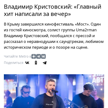
Петербург
Владимир Кристовский: «Главный
Россия
хит написали за вечер»
Мир
Здоровье
В Крыму завершился кинофестиваль «Мост». Один
Еда
из гостей киносмотра, солист группы Uma2rman
Туризм
Владимир Кристовский, пообщался с прессой и
Мода
рассказал о неравнодушии к саундтрекам, любимом
Театр
историческом периоде и о позоре на сцене.
Кино
Читайте Metro в
Афиша
Поделиться
Книги
Выставки
Пресс-
релизы
О
Metro
Стримы