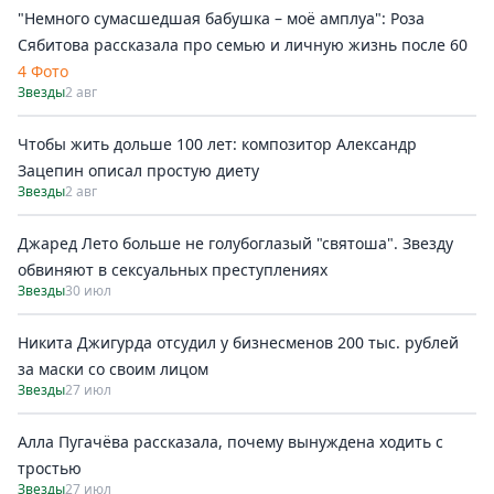
"Немного сумасшедшая бабушка – моё амплуа": Роза
Сябитова рассказала про семью и личную жизнь после 60
4 Фото
Звезды
2 авг
Чтобы жить дольше 100 лет: композитор Александр
Зацепин описал простую диету
Звезды
2 авг
Джаред Лето больше не голубоглазый "святоша". Звезду
обвиняют в сексуальных преступлениях
Звезды
30 июл
Никита Джигурда отсудил у бизнесменов 200 тыс. рублей
за маски со своим лицом
Звезды
27 июл
Алла Пугачёва рассказала, почему вынуждена ходить с
тростью
Звезды
27 июл