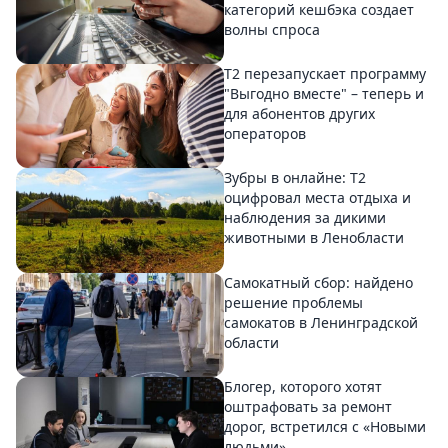
категорий кешбэка создает
волны спроса
Т2 перезапускает программу
"Выгодно вместе" – теперь и
для абонентов других
операторов
Зубры в онлайне: Т2
оцифровал места отдыха и
наблюдения за дикими
животными в Ленобласти
Самокатный сбор: найдено
решение проблемы
самокатов в Ленинградской
области
Блогер, которого хотят
оштрафовать за ремонт
дорог, встретился с «Новыми
людьми»