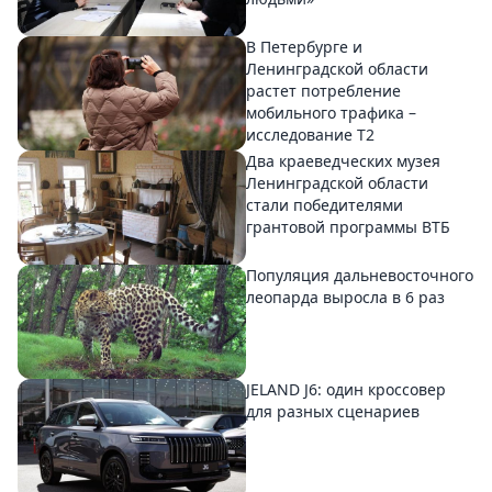
В Петербурге и
Ленинградской области
растет потребление
мобильного трафика –
исследование T2
Два краеведческих музея
Ленинградской области
стали победителями
грантовой программы ВТБ
Популяция дальневосточного
леопарда выросла в 6 раз
JELAND J6: один кроссовер
для разных сценариев